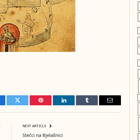
cebook
Twitter
Pinterest
LinkedIn
Tumblr
Email
E
NEXT ARTICLE
i
Stećci na Bjelašnici