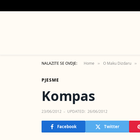
NALAZITE SE OVDJE:
Home
O Maku Dizdaru
»
»
PJESME
Kompas
23/06/2012
UPDATED:
26/06/2012
Facebook
Twitter