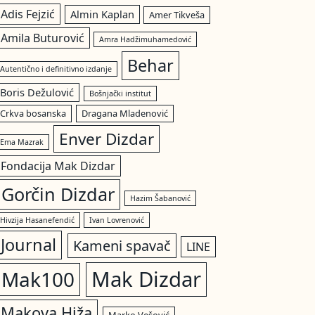
Adis Fejzić
Almin Kaplan
Amer Tikveša
Amila Buturović
Amra Hadžimuhamedović
Behar
Autentično i definitivno izdanje
Boris Dežulović
Bošnjački institut
Crkva bosanska
Dragana Mladenović
Enver Dizdar
Ema Mazrak
Fondacija Mak Dizdar
Gorčin Dizdar
Hazim Šabanović
Hivzija Hasanefendić
Ivan Lovrenović
Journal
Kameni spavač
LINE
Mak Dizdar
Mak100
Makova Hiža