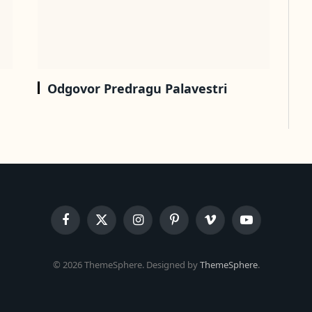
Odgovor Predragu Palavestri
Facebook
X
Instagram
Pinterest
Vimeo
YouTube
(Twitter)
© 2026 ThemeSphere. Designed by
ThemeSphere
.