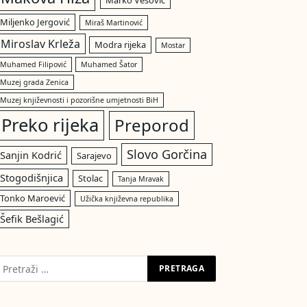
Marko Vešović
Miljenko Jergović
Miraš Martinović
Miroslav Krleža
Modra rijeka
Mostar
Muhamed Filipović
Muhamed Šator
Muzej grada Zenica
Muzej književnosti i pozorišne umjetnosti BiH
Preko rijeka
Preporod
Slovo Gorčina
Sanjin Kodrić
Sarajevo
Stogodišnjica
Stolac
Tanja Mravak
Tonko Maroević
Užička književna republika
Šefik Bešlagić