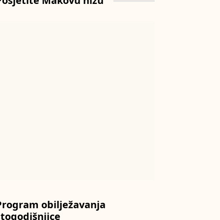
Posjetite Makovu hižu
Program obilježavanja
stogodišnjice