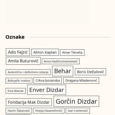
Oznake
Adis Fejzić
Almin Kaplan
Amer Tikveša
Amila Buturović
Amra Hadžimuhamedović
Behar
Boris Dežulović
Autentično i definitivno izdanje
Crkva bosanska
Dragana Mladenović
Bošnjački institut
Enver Dizdar
Ema Mazrak
Gorčin Dizdar
Fondacija Mak Dizdar
Hazim Šabanović
Hivzija Hasanefendić
Ivan Lovrenović