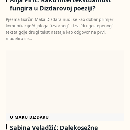
Alija Pirić: Kako intertekstualnost
fungira u Dizdarovoj poeziji?
Pjesma Gorčin Maka Dizdara nudi se kao dobar primjer
komunikacije/dijaloga “izvornog” i tzv. “drugostepenog”
teksta gdje drugi tekst nastaje kao odgovor na prvi,
modelira se…
O MAKU DIZDARU
Sabina Veladžić: Dalekosežne