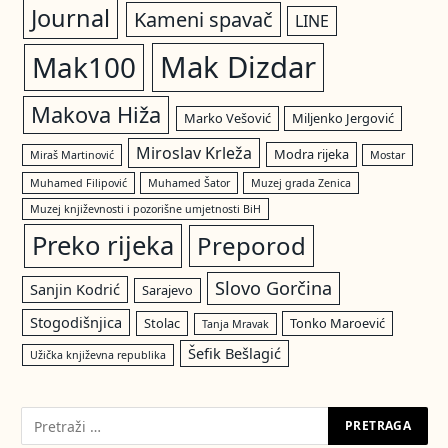
Journal
Kameni spavač
LINE
Mak Dizdar
Mak100
Makova Hiža
Marko Vešović
Miljenko Jergović
Miroslav Krleža
Modra rijeka
Miraš Martinović
Mostar
Muhamed Filipović
Muhamed Šator
Muzej grada Zenica
Muzej književnosti i pozorišne umjetnosti BiH
Preko rijeka
Preporod
Slovo Gorčina
Sanjin Kodrić
Sarajevo
Stogodišnjica
Stolac
Tonko Maroević
Tanja Mravak
Šefik Bešlagić
Užička književna republika