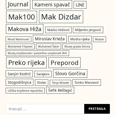
Journal
Kameni spavač
LINE
Mak Dizdar
Mak100
Makova Hiža
Marko Vešović
Miljenko Jergović
Miroslav Krleža
Modra rijeka
Miraš Martinović
Mostar
Muhamed Filipović
Muhamed Šator
Muzej grada Zenica
Muzej književnosti i pozorišne umjetnosti BiH
Preko rijeka
Preporod
Slovo Gorčina
Sanjin Kodrić
Sarajevo
Stogodišnjica
Stolac
Tonko Maroević
Tanja Mravak
Šefik Bešlagić
Užička književna republika