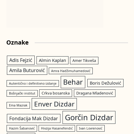
Oznake
Adis Fejzić
Almin Kaplan
Amer Tikveša
Amila Buturović
Amra Hadžimuhamedović
Behar
Boris Dežulović
Autentično i definitivno izdanje
Crkva bosanska
Dragana Mladenović
Bošnjački institut
Enver Dizdar
Ema Mazrak
Gorčin Dizdar
Fondacija Mak Dizdar
Hazim Šabanović
Hivzija Hasanefendić
Ivan Lovrenović