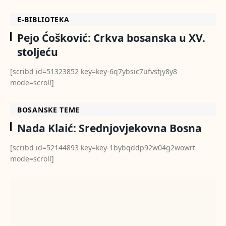
E-BIBLIOTEKA
Pejo Ćošković: Crkva bosanska u XV.
stoljeću
[scribd id=51323852 key=key-6q7ybsic7ufvstjy8y8
mode=scroll]
BOSANSKE TEME
Nada Klaić: Srednjovjekovna Bosna
[scribd id=52144893 key=key-1bybqddp92w04g2wowrt
mode=scroll]