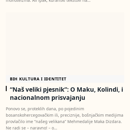
monoteizma. Ali ipak, kuranski tekstovi na…
BIH KULTURA I IDENTITET
“Naš veliki pjesnik”: O Maku, Kolindi, i
nacionalnom prisvajanju
Ponovo se, proteklih dana, po pojedinim
bosanskohercegovačkim ili, preciznije, bošnjačkim medijima
provlačilo ime “našeg velikana” Mehmedalije Maka Dizdara.
Ne radi se – naravno! – o…