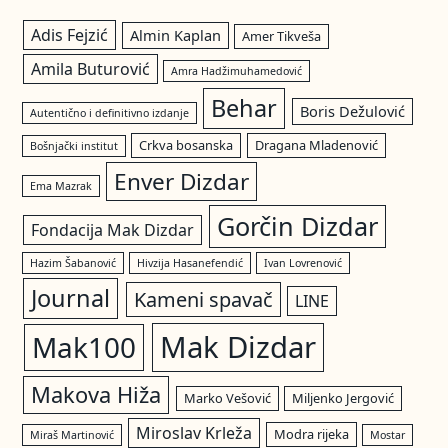
Adis Fejzić
Almin Kaplan
Amer Tikveša
Amila Buturović
Amra Hadžimuhamedović
Behar
Boris Dežulović
Autentično i definitivno izdanje
Crkva bosanska
Dragana Mladenović
Bošnjački institut
Enver Dizdar
Ema Mazrak
Gorčin Dizdar
Fondacija Mak Dizdar
Hazim Šabanović
Hivzija Hasanefendić
Ivan Lovrenović
Journal
Kameni spavač
LINE
Mak Dizdar
Mak100
Makova Hiža
Marko Vešović
Miljenko Jergović
Miroslav Krleža
Modra rijeka
Miraš Martinović
Mostar