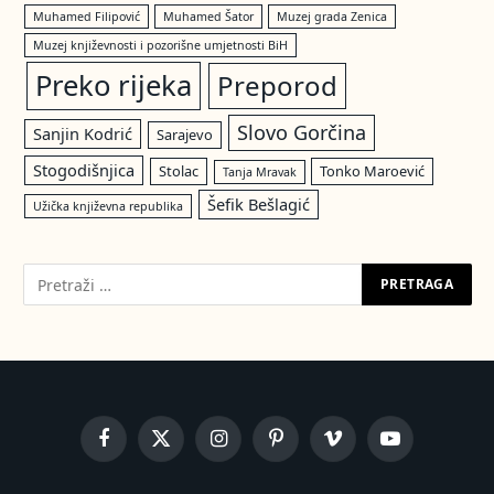
Muhamed Filipović
Muhamed Šator
Muzej grada Zenica
Muzej književnosti i pozorišne umjetnosti BiH
Preko rijeka
Preporod
Slovo Gorčina
Sanjin Kodrić
Sarajevo
Stogodišnjica
Stolac
Tonko Maroević
Tanja Mravak
Šefik Bešlagić
Užička književna republika
Facebook
X
Instagram
Pinterest
Vimeo
YouTube
(Twitter)