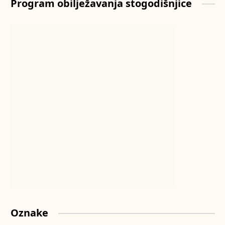
Program obilježavanja stogodišnjice
Oznake