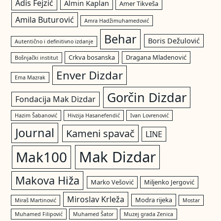
Adis Fejzić
Almin Kaplan
Amer Tikveša
Amila Buturović
Amra Hadžimuhamedović
Behar
Boris Dežulović
Autentično i definitivno izdanje
Crkva bosanska
Dragana Mladenović
Bošnjački institut
Enver Dizdar
Ema Mazrak
Gorčin Dizdar
Fondacija Mak Dizdar
Hazim Šabanović
Hivzija Hasanefendić
Ivan Lovrenović
Journal
Kameni spavač
LINE
Mak Dizdar
Mak100
Makova Hiža
Marko Vešović
Miljenko Jergović
Miroslav Krleža
Modra rijeka
Miraš Martinović
Mostar
Muhamed Filipović
Muhamed Šator
Muzej grada Zenica