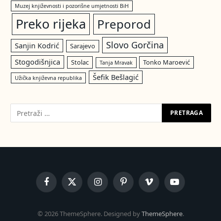
Muzej književnosti i pozorišne umjetnosti BiH
Preko rijeka
Preporod
Slovo Gorčina
Sanjin Kodrić
Sarajevo
Stogodišnjica
Stolac
Tonko Maroević
Tanja Mravak
Šefik Bešlagić
Užička književna republika
Facebook
X
Instagram
Pinterest
Vimeo
YouTube
(Twitter)
© 2026 ThemeSphere. Designed by
ThemeSphere
.