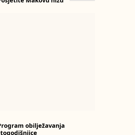
Posjetite Makovu hižu
Program obilježavanja
stogodišnjice