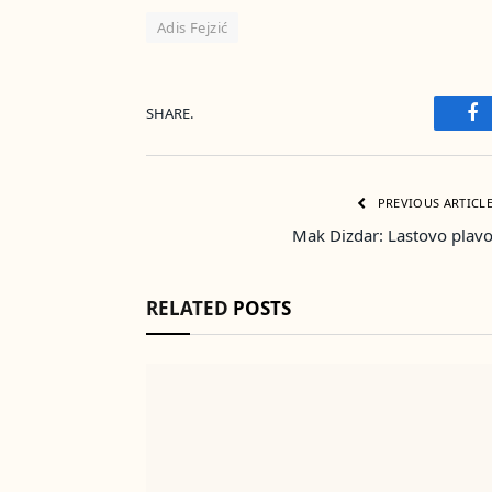
Adis Fejzić
SHARE.
Fa
PREVIOUS ARTICL
Mak Dizdar: Lastovo plav
RELATED
POSTS