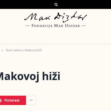
Novi radovi u Makovoj hiži
»
Makovoj hiži
Pinterest