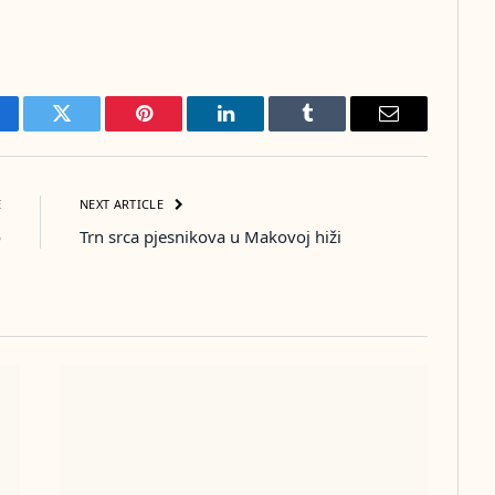
cebook
Twitter
Pinterest
LinkedIn
Tumblr
Email
E
NEXT ARTICLE
o
Trn srca pjesnikova u Makovoj hiži