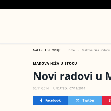
NALAZITE SE OVDJE:
Home
Makova hiža u Stocu
»
MAKOVA HIŽA U STOCU
Novi radovi u 
06/11/2014
UPDATED:
07/11/2014
Facebook
Twitter