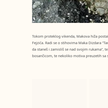
Tokom proteklog vikenda, Makova hiža postala 
Fejzića. Radi se o stihovima Maka Dizdara “Tam
da staneš i zamisliš se nad svojim rukama”, te
bosančicom, te nekoliko motiva preuzetih sa 