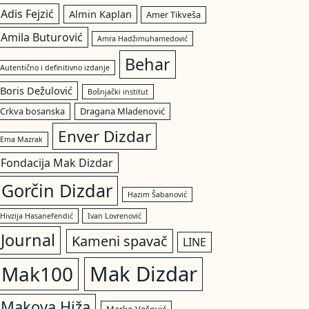
Adis Fejzić
Almin Kaplan
Amer Tikveša
Amila Buturović
Amra Hadžimuhamedović
Behar
Autentično i definitivno izdanje
Boris Dežulović
Bošnjački institut
Crkva bosanska
Dragana Mladenović
Enver Dizdar
Ema Mazrak
Fondacija Mak Dizdar
Gorčin Dizdar
Hazim Šabanović
Hivzija Hasanefendić
Ivan Lovrenović
Journal
Kameni spavač
LINE
Mak Dizdar
Mak100
Makova Hiža