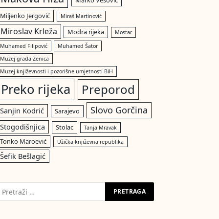
Marko Vešović
Miljenko Jergović
Miraš Martinović
Miroslav Krleža
Modra rijeka
Mostar
Muhamed Filipović
Muhamed Šator
Muzej grada Zenica
Muzej književnosti i pozorišne umjetnosti BiH
Preko rijeka
Preporod
Slovo Gorčina
Sanjin Kodrić
Sarajevo
Stogodišnjica
Stolac
Tanja Mravak
Tonko Maroević
Užička književna republika
Šefik Bešlagić