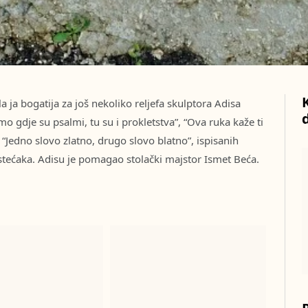
ja bogatija za još nekoliko reljefa skulptora Adisa
o gdje su psalmi, tu su i prokletstva”, “Ova ruka kaže ti
 “Jedno slovo zlatno, drugo slovo blatno”, ispisanih
stećaka. Adisu je pomagao stolački majstor Ismet Beća.