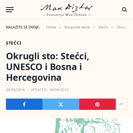
NALAZITE SE OVDJE:
Home
Bosanske teme
Stećci
Okrugli sto: Stećci, UNESCO i Bosna i Hercegovina
»
»
»
STEĆCI
Okrugli sto: Stećci,
UNESCO i Bosna i
Hercegovina
09/09/2016
UPDATED:
09/09/2016