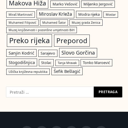
Makova Hiža
Marko Vešović
Miljenko Jergović
Miroslav Krleža
Modra rijeka
Miraš Martinović
Mostar
Muhamed Filipović
Muhamed Šator
Muzej grada Zenica
Muzej književnosti i pozorišne umjetnosti BiH
Preko rijeka
Preporod
Slovo Gorčina
Sanjin Kodrić
Sarajevo
Stogodišnjica
Stolac
Tonko Maroević
Tanja Mravak
Šefik Bešlagić
Užička književna republika