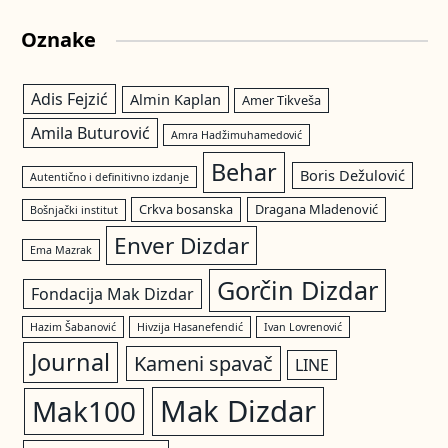
Oznake
Adis Fejzić
Almin Kaplan
Amer Tikveša
Amila Buturović
Amra Hadžimuhamedović
Behar
Boris Dežulović
Autentično i definitivno izdanje
Crkva bosanska
Dragana Mladenović
Bošnjački institut
Enver Dizdar
Ema Mazrak
Gorčin Dizdar
Fondacija Mak Dizdar
Hazim Šabanović
Hivzija Hasanefendić
Ivan Lovrenović
Journal
Kameni spavač
LINE
Mak Dizdar
Mak100