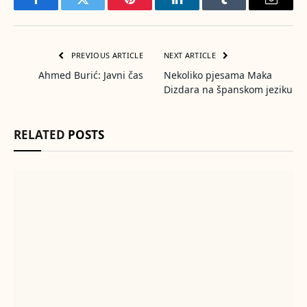
Facebook
Twitter
Pinterest
LinkedIn
Tumblr
Email
PREVIOUS ARTICLE
NEXT ARTICLE
Ahmed Burić: Javni čas
Nekoliko pjesama Maka
Dizdara na španskom jeziku
RELATED
POSTS