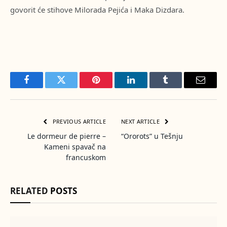
govorit će stihove Milorada Pejića i Maka Dizdara.
Facebook
Twitter
Pinterest
LinkedIn
Tumblr
Email
PREVIOUS ARTICLE
NEXT ARTICLE
Le dormeur de pierre –
“Ororots” u Tešnju
Kameni spavač na
francuskom
RELATED
POSTS