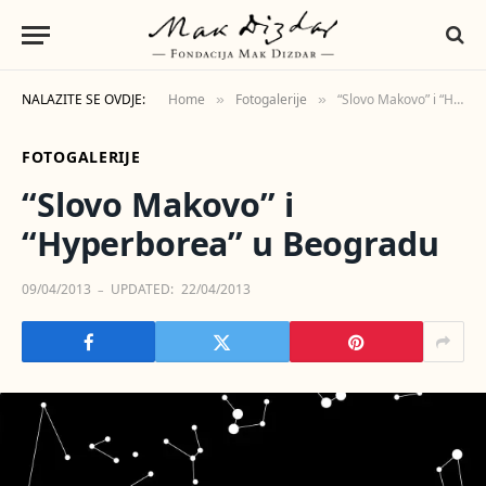
NALAZITE SE OVDJE:
Home
Fotogalerije
“Slovo Makovo” i “Hyperborea” u Beogradu
»
»
FOTOGALERIJE
“Slovo Makovo” i
“Hyperborea” u Beogradu
09/04/2013
UPDATED:
22/04/2013