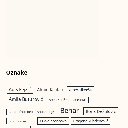
Oznake
Adis Fejzić
Almin Kaplan
Amer Tikveša
Amila Buturović
Amra Hadžimuhamedović
Behar
Boris Dežulović
Autentično i definitivno izdanje
Crkva bosanska
Dragana Mladenović
Bošnjački institut