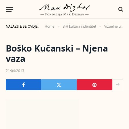
NALAZITE SE OVDJE:
Home
BiH kultura i identitet
Vizuelne umjetnosti
»
»
Boško Kučanski – Njena
vaza
21/04/2013