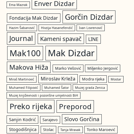
Enver Dizdar
Ema Mazrak
Gorčin Dizdar
Fondacija Mak Dizdar
Hazim Šabanović
Hivzija Hasanefendić
Ivan Lovrenović
Journal
Kameni spavač
LINE
Mak Dizdar
Mak100
Makova Hiža
Marko Vešović
Miljenko Jergović
Miroslav Krleža
Modra rijeka
Miraš Martinović
Mostar
Muhamed Filipović
Muhamed Šator
Muzej grada Zenica
Muzej književnosti i pozorišne umjetnosti BiH
Preko rijeka
Preporod
Slovo Gorčina
Sanjin Kodrić
Sarajevo
Stogodišnjica
Stolac
Tonko Maroević
Tanja Mravak