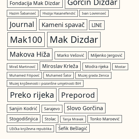
Gorčin Dizdar
Fondacija Mak Dizdar
Hazim Šabanović
Hivzija Hasanefendić
Ivan Lovrenović
Journal
Kameni spavač
LINE
Mak Dizdar
Mak100
Makova Hiža
Marko Vešović
Miljenko Jergović
Miroslav Krleža
Modra rijeka
Miraš Martinović
Mostar
Muhamed Filipović
Muhamed Šator
Muzej grada Zenica
Muzej književnosti i pozorišne umjetnosti BiH
Preko rijeka
Preporod
Slovo Gorčina
Sanjin Kodrić
Sarajevo
Stogodišnjica
Stolac
Tonko Maroević
Tanja Mravak
Šefik Bešlagić
Užička književna republika