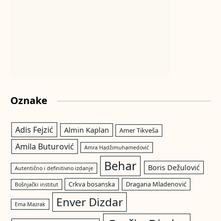
Oznake
Adis Fejzić
Almin Kaplan
Amer Tikveša
Amila Buturović
Amra Hadžimuhamedović
Behar
Boris Dežulović
Autentično i definitivno izdanje
Crkva bosanska
Dragana Mladenović
Bošnjački institut
Enver Dizdar
Ema Mazrak