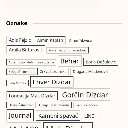
Oznake
Adis Fejzić
Almin Kaplan
Amer Tikveša
Amila Buturović
Amra Hadžimuhamedović
Behar
Boris Dežulović
Autentično i definitivno izdanje
Crkva bosanska
Dragana Mladenović
Bošnjački institut
Enver Dizdar
Ema Mazrak
Gorčin Dizdar
Fondacija Mak Dizdar
Hazim Šabanović
Hivzija Hasanefendić
Ivan Lovrenović
Journal
Kameni spavač
LINE