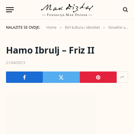
NALAZITE SE OVDJE:
Home
BiH kultura i identitet
Vizuelne umjetnosti
»
»
Hamo Ibrulj – Friz II
21/04/2013