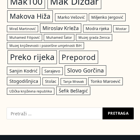
Mak Dizdar
Mak100
Makova Hiža
Marko Vešović
Miljenko Jergović
Miroslav Krleža
Modra rijeka
Miraš Martinović
Mostar
Muhamed Filipović
Muhamed Šator
Muzej grada Zenica
Muzej književnosti i pozorišne umjetnosti BiH
Preko rijeka
Preporod
Slovo Gorčina
Sanjin Kodrić
Sarajevo
Stogodišnjica
Stolac
Tonko Maroević
Tanja Mravak
Šefik Bešlagić
Užička književna republika