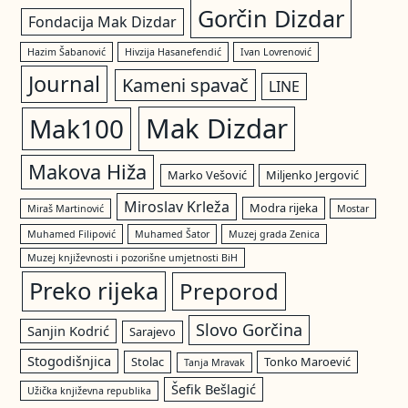
Gorčin Dizdar
Fondacija Mak Dizdar
Hazim Šabanović
Hivzija Hasanefendić
Ivan Lovrenović
Journal
Kameni spavač
LINE
Mak Dizdar
Mak100
Makova Hiža
Marko Vešović
Miljenko Jergović
Miroslav Krleža
Modra rijeka
Miraš Martinović
Mostar
Muhamed Filipović
Muhamed Šator
Muzej grada Zenica
Muzej književnosti i pozorišne umjetnosti BiH
Preko rijeka
Preporod
Slovo Gorčina
Sanjin Kodrić
Sarajevo
Stogodišnjica
Stolac
Tonko Maroević
Tanja Mravak
Šefik Bešlagić
Užička književna republika