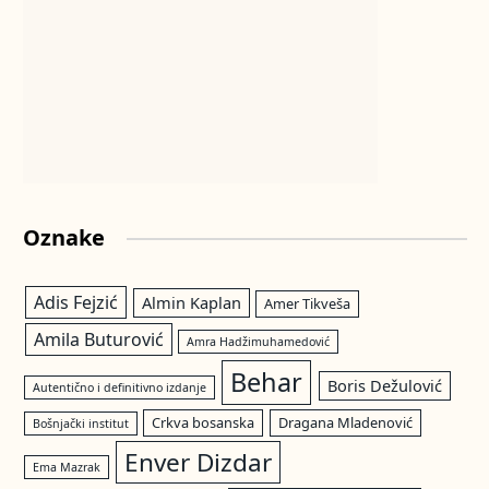
Oznake
Adis Fejzić
Almin Kaplan
Amer Tikveša
Amila Buturović
Amra Hadžimuhamedović
Behar
Boris Dežulović
Autentično i definitivno izdanje
Crkva bosanska
Dragana Mladenović
Bošnjački institut
Enver Dizdar
Ema Mazrak