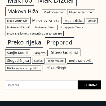
Mak Dizdar
Mak100
Makova Hiža
Marko Vešović
Miljenko Jergović
Miroslav Krleža
Modra rijeka
Miraš Martinović
Mostar
Muhamed Filipović
Muhamed Šator
Muzej grada Zenica
Muzej književnosti i pozorišne umjetnosti BiH
Preko rijeka
Preporod
Slovo Gorčina
Sanjin Kodrić
Sarajevo
Stogodišnjica
Stolac
Tonko Maroević
Tanja Mravak
Šefik Bešlagić
Užička književna republika