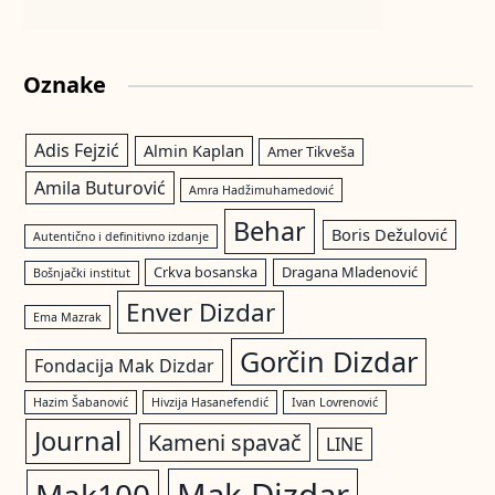
Oznake
Adis Fejzić
Almin Kaplan
Amer Tikveša
Amila Buturović
Amra Hadžimuhamedović
Behar
Boris Dežulović
Autentično i definitivno izdanje
Crkva bosanska
Dragana Mladenović
Bošnjački institut
Enver Dizdar
Ema Mazrak
Gorčin Dizdar
Fondacija Mak Dizdar
Hazim Šabanović
Hivzija Hasanefendić
Ivan Lovrenović
Journal
Kameni spavač
LINE