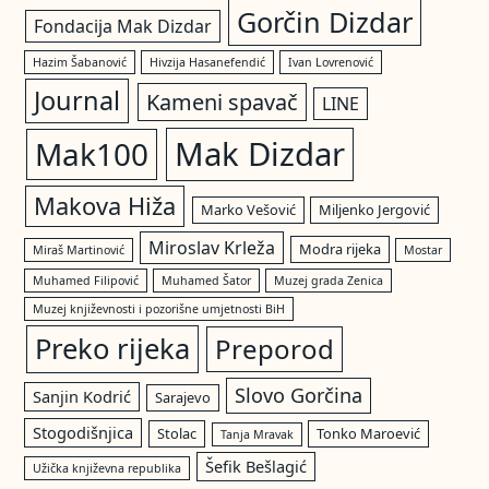
Gorčin Dizdar
Fondacija Mak Dizdar
Hazim Šabanović
Hivzija Hasanefendić
Ivan Lovrenović
Journal
Kameni spavač
LINE
Mak Dizdar
Mak100
Makova Hiža
Marko Vešović
Miljenko Jergović
Miroslav Krleža
Modra rijeka
Miraš Martinović
Mostar
Muhamed Filipović
Muhamed Šator
Muzej grada Zenica
Muzej književnosti i pozorišne umjetnosti BiH
Preko rijeka
Preporod
Slovo Gorčina
Sanjin Kodrić
Sarajevo
Stogodišnjica
Stolac
Tonko Maroević
Tanja Mravak
Šefik Bešlagić
Užička književna republika