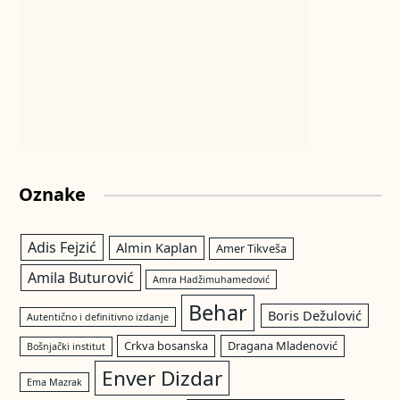
Oznake
Adis Fejzić
Almin Kaplan
Amer Tikveša
Amila Buturović
Amra Hadžimuhamedović
Behar
Boris Dežulović
Autentično i definitivno izdanje
Crkva bosanska
Dragana Mladenović
Bošnjački institut
Enver Dizdar
Ema Mazrak