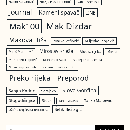
Hazim Šabanović
Hivzija Hasanefendić
Ivan Lovrenović
Journal
Kameni spavač
LINE
Mak Dizdar
Mak100
Makova Hiža
Marko Vešović
Miljenko Jergović
Miroslav Krleža
Modra rijeka
Miraš Martinović
Mostar
Muhamed Filipović
Muhamed Šator
Muzej grada Zenica
Muzej književnosti i pozorišne umjetnosti BiH
Preko rijeka
Preporod
Slovo Gorčina
Sanjin Kodrić
Sarajevo
Stogodišnjica
Stolac
Tonko Maroević
Tanja Mravak
Šefik Bešlagić
Užička književna republika