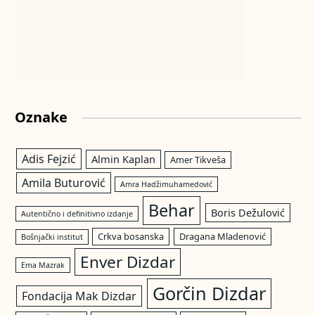
Oznake
Adis Fejzić
Almin Kaplan
Amer Tikveša
Amila Buturović
Amra Hadžimuhamedović
Behar
Boris Dežulović
Autentično i definitivno izdanje
Crkva bosanska
Dragana Mladenović
Bošnjački institut
Enver Dizdar
Ema Mazrak
Gorčin Dizdar
Fondacija Mak Dizdar