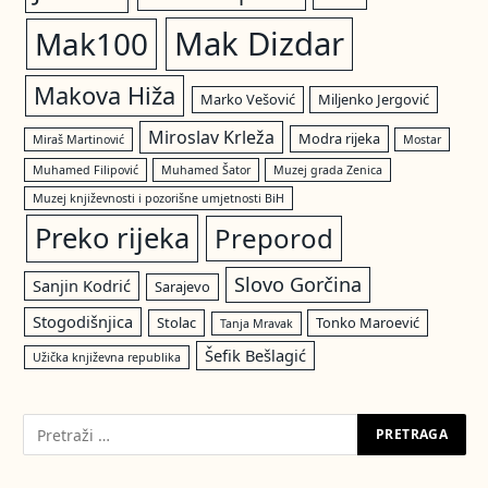
Mak Dizdar
Mak100
Makova Hiža
Marko Vešović
Miljenko Jergović
Miroslav Krleža
Modra rijeka
Miraš Martinović
Mostar
Muhamed Filipović
Muhamed Šator
Muzej grada Zenica
Muzej književnosti i pozorišne umjetnosti BiH
Preko rijeka
Preporod
Slovo Gorčina
Sanjin Kodrić
Sarajevo
Stogodišnjica
Stolac
Tonko Maroević
Tanja Mravak
Šefik Bešlagić
Užička književna republika