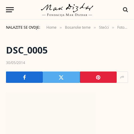
NALAZITE SE OVDJE:
Home
Bosanske teme
Stećci
Fotografije
»
»
»
DSC_0005
30/05/2014