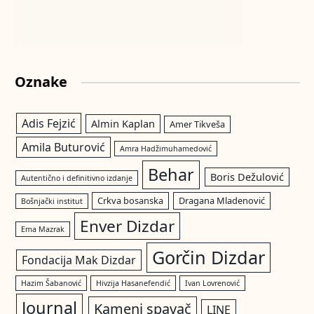
Oznake
Adis Fejzić
Almin Kaplan
Amer Tikveša
Amila Buturović
Amra Hadžimuhamedović
Behar
Boris Dežulović
Autentično i definitivno izdanje
Crkva bosanska
Dragana Mladenović
Bošnjački institut
Enver Dizdar
Ema Mazrak
Gorčin Dizdar
Fondacija Mak Dizdar
Hazim Šabanović
Hivzija Hasanefendić
Ivan Lovrenović
Journal
Kameni spavač
LINE