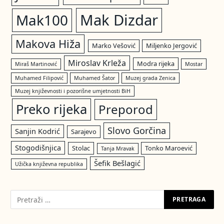
Mak Dizdar
Mak100
Makova Hiža
Marko Vešović
Miljenko Jergović
Miroslav Krleža
Modra rijeka
Miraš Martinović
Mostar
Muhamed Filipović
Muhamed Šator
Muzej grada Zenica
Muzej književnosti i pozorišne umjetnosti BiH
Preko rijeka
Preporod
Slovo Gorčina
Sanjin Kodrić
Sarajevo
Stogodišnjica
Stolac
Tonko Maroević
Tanja Mravak
Šefik Bešlagić
Užička književna republika