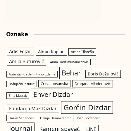
Oznake
Adis Fejzić
Almin Kaplan
Amer Tikveša
Amila Buturović
Amra Hadžimuhamedović
Behar
Boris Dežulović
Autentično i definitivno izdanje
Crkva bosanska
Dragana Mladenović
Bošnjački institut
Enver Dizdar
Ema Mazrak
Gorčin Dizdar
Fondacija Mak Dizdar
Hazim Šabanović
Hivzija Hasanefendić
Ivan Lovrenović
Journal
Kameni spavač
LINE