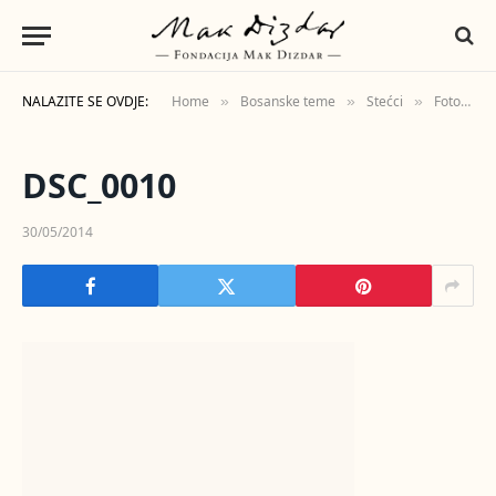
NALAZITE SE OVDJE:
Home
Bosanske teme
Stećci
Fotografije
»
»
»
DSC_0010
30/05/2014