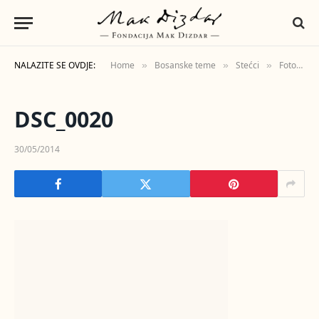
NALAZITE SE OVDJE:
Home
Bosanske teme
Stećci
Fotografije
»
»
»
DSC_0020
30/05/2014