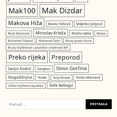
Mak Dizdar
Mak100
Makova Hiža
Marko Vešović
Miljenko Jergović
Miroslav Krleža
Modra rijeka
Miraš Martinović
Mostar
Muhamed Filipović
Muhamed Šator
Muzej grada Zenica
Muzej književnosti i pozorišne umjetnosti BiH
Preko rijeka
Preporod
Slovo Gorčina
Sanjin Kodrić
Sarajevo
Stogodišnjica
Stolac
Tonko Maroević
Tanja Mravak
Šefik Bešlagić
Užička književna republika