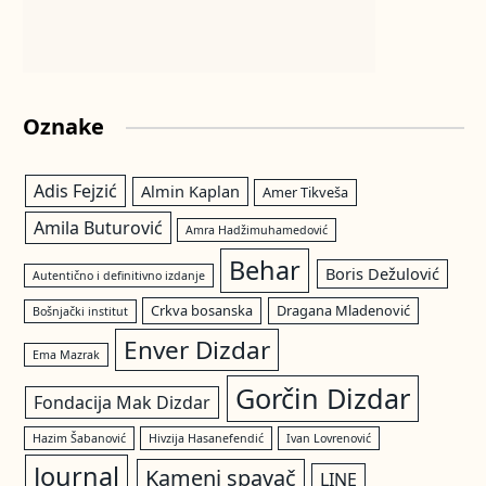
Oznake
Adis Fejzić
Almin Kaplan
Amer Tikveša
Amila Buturović
Amra Hadžimuhamedović
Behar
Boris Dežulović
Autentično i definitivno izdanje
Crkva bosanska
Dragana Mladenović
Bošnjački institut
Enver Dizdar
Ema Mazrak
Gorčin Dizdar
Fondacija Mak Dizdar
Hazim Šabanović
Hivzija Hasanefendić
Ivan Lovrenović
Journal
Kameni spavač
LINE