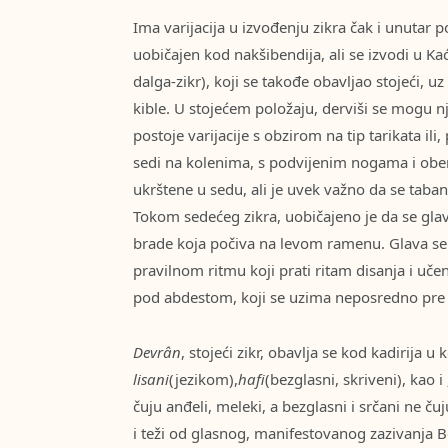
Ima varijacija u izvođenju zikra čak i unutar po
uobičajen kod nakšibendija, ali se izvodi u Kać
dalga-zikr), koji se takođe obavljao stojeći, uz
kible. U stojećem položaju, derviši se mogu nji
postoje varijacije s obzirom na tip tarikata il
sedi na kolenima, s podvijenim nogama i ob
ukrštene u sedu, ali je uvek važno da se tabani
Tokom sedećeg zikra, uobičajeno je da se gla
brade koja počiva na levom ramenu. Glava se
pravilnom ritmu koji prati ritam disanja i učen
pod abdestom, koji se uzima neposredno pre
Devrân
, stojeći zikr, obavlja se kod kadirija 
lisani
(jezikom),
hafi
(bezglasni, skriveni), kao i 
čuju anđeli, meleki, a bezglasni i srčani ne čuj
i teži od glasnog, manifestovanog zazivanja 