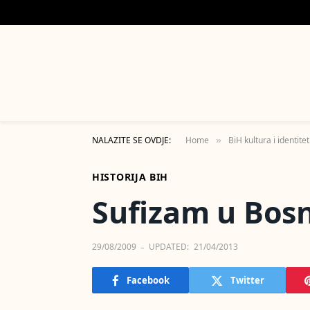
NALAZITE SE OVDJE:
Home
BiH kultura i identitet
»
HISTORIJA BIH
Sufizam u Bosn
29/08/2009
UPDATED:
21/04/2013
Facebook
Twitter