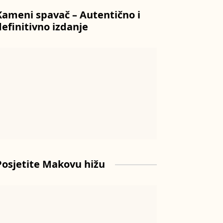
Kameni spavač – Autentično i
definitivno izdanje
Posjetite Makovu hižu