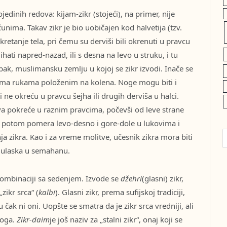
jedinih redova: kijam-zikr (stojeći), na primer, nije
unima. Takav zikr je bio uobičajen kod halvetija (tzv.
 kretanje tela, pri čemu su derviši bili okrenuti u pravcu
hati napred-nazad, ili s desna na levo u struku, i tu
i, pak, muslimansku zemlju u kojoj se zikr izvodi. Inače se
ema rukama položenim na kolena. Noge mogu biti i
 ne okreću u pravcu šejha ili drugih derviša u halci.
va pokreće u raznim pravcima, počevši od leve strane
 potom pomera levo-desno i gore-dole u lukovima i
ja zikra. Kao i za vreme molitve, učesnik zikra mora biti
 ulaska u semahanu.
u kombinaciji sa sedenjem. Izvode se
džehri
(glasni) zikr,
„zikr srca“ (
kalbi
). Glasni zikr, prema sufijskoj tradiciji,
u čak ni oni. Uopšte se smatra da je zikr srca vredniji, ali
Boga.
Zikr-daim
je još naziv za „stalni zikr“, onaj koji se