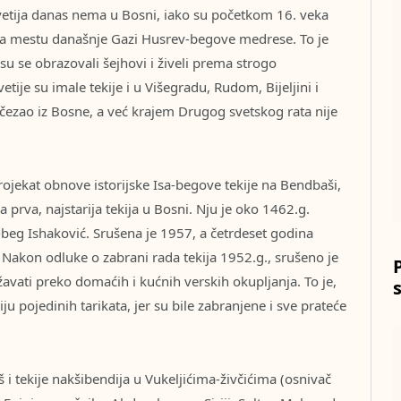
etija danas nema u Bosni, iako su početkom 16. veka
na mestu današnje Gazi Husrev-begove medrese. To je
 su se obrazovali šejhovi i živeli prema strogo
tije su imale tekije i u Višegradu, Rudom, Bijeljini i
iščezao iz Bosne, a već krajem Drugog svetskog rata nije
projekat obnove istorijske Isa-begove tekije na Bendbaši,
a prva, najstarija tekija u Bosni. Nju je oko 1462.g.
beg Ishaković. Srušena je 1957, a četrdeset godina
i. Nakon odluke o zabrani rada tekija 1952.g., srušeno je
žavati preko domaćih i kućnih verskih okupljanja. To je,
ju pojedinih tarikata, jer su bile zabranjene i sve prateće
š i tekije nakšibendija u Vukeljićima-živčićima (osnivač