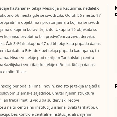
 izdaje hastahana– tekija Mesudija u Kaćunima, nedaleko
 ukupno 56 mesta gde se izvodi zikr. Od tih 56 mesta, 17
s propratnim objektima i prostorijama u kojima se izvodi
jama u kojima boravi šejh, itd. Ukupno 16 objekata su
vi koji nisu prvobitno bili predviđeni za život derviša.
ikr. Čak 84% ili ukupno 47 od tih objekata pripada danas
m tarikatu u BiH, dok pet tekija pripada kadirijama, tri
ijama. Nisu sve tekije pod okriljem Tarikatskog centra
a šazilijska i sve rifaijske tekije u Bosni. Rifaija danas
u okolini Tuzle.
nskog perioda, ali ima i novih, kao što je tekija Mejtaš u
slovom Islamske zajednice, unutar njenih struktura
, ali treba imati u vidu da su derviški redovi
u na tu centralnu instituciju islama. Svaki tarikat bi, u
cija, bez kontrole centralne institucije, ali s njenim