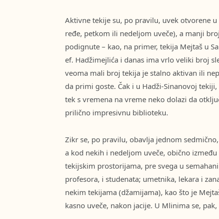
Aktivne tekije su, po pravilu, uvek otvorene u
ređe, petkom ili nedeljom uveče), a manji broj 
podignute – kao, na primer, tekija Mejtaš u S
ef. Hadžimejlića i danas ima vrlo veliki broj 
veoma mali broj tekija je stalno aktivan ili 
da primi goste. Čak i u Hadži-Sinanovoj tekiji
tek s vremena na vreme neko dolazi da otključa
prilično impresivnu biblioteku.
Zikr se, po pravilu, obavlja jednom sedmično, 
a kod nekih i nedeljom uveče, obično između a
tekijskim prostorijama, pre svega u semahani. O
profesora, i studenata; umetnika, lekara i zana
nekim tekijama (džamijama), kao što je Mejtaš
kasno uveče, nakon jacije. U Mlinima se, pak,