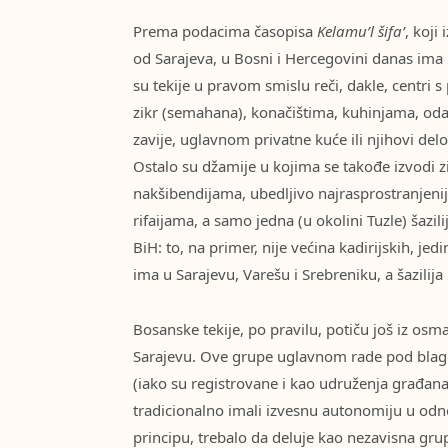
Prema podacima časopisa
Kelamu’l šifa’
, koji
od Sarajeva, u Bosni i Hercegovini danas ima
su tekije u pravom smislu reči, dakle, centri 
zikr (semahana), konačištima, kuhinjama, oda
zavije, uglavnom privatne kuće ili njihovi delo
Ostalo su džamije u kojima se takođe izvodi z
nakšibendijama, ubedljivo najrasprostranjenije
rifaijama, a samo jedna (u okolini Tuzle) šazil
BiH: to, na primer, nije većina kadirijskih, jedin
ima u Sarajevu, Varešu i Srebreniku, a šazilija 
Bosanske tekije, po pravilu, potiču još iz osma
Sarajevu. Ove grupe uglavnom rade pod blago
(iako su registrovane i kao udruženja građana)
tradicionalno imali izvesnu autonomiju u odnos
principu, trebalo da deluje kao nezavisna grupa