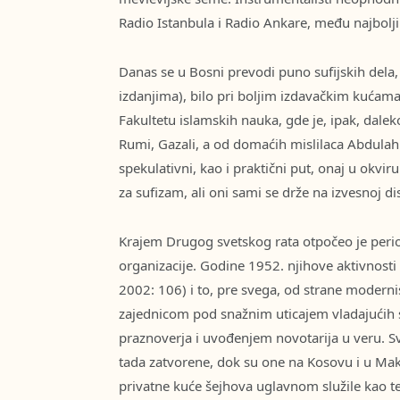
Radio Istanbula i Radio Ankare, među najbolj
Danas se u Bosni prevodi puno sufijskih dela, 
izdanjima), bilo pri boljim izdavačkim kućama,
Fakultetu islamskih nauka, gde je, ipak, daleko 
Rumi, Gazali, a od domaćih mislilaca Abdulah B
spekulativni, kao i praktični put, onaj u okviru
za sufizam, ali oni sami se drže na izvesnoj dis
Krajem Drugog svetskog rata otpočeo je period
organizacije. Godine 1952. njihove aktivnosti
2002: 106) i to, pre svega, od strane moderni
zajednicom pod snažnim uticajem vladajućih s
praznoverja i uvođenjem novotarija u veru. Sv
tada zatvorene, dok su one na Kosovu i u Make
privatne kuće šejhova uglavnom služile kao t