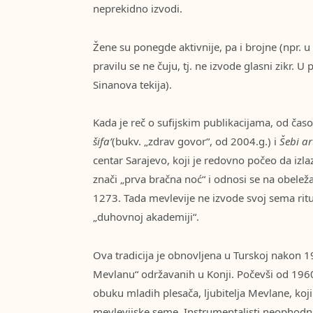
neprekidno izvodi.
Žene su ponegde aktivnije, pa i brojne (npr. u 
pravilu se ne čuju, tj. ne izvode glasni zikr. U
Sinanova tekija).
Kada je reč o sufijskim publikacijama, od čas
šifa’
(bukv. „zdrav govor“, od 2004.g.) i
Šebi a
centar Sarajevo, koji je redovno počeo da izl
znači „prva bračna noć“ i odnosi se na obele
1273. Tada mevlevije ne izvode svoj sema ritu
„duhovnoj akademiji“.
Ova tradicija je obnovljena u Turskoj nakon 1
Mevlanu“ održavanih u Konji. Počevši od 1960.
obuku mladih plesača, ljubitelja Mevlane, koj
mevlevijske seme. Instrumentalisti neophodni 