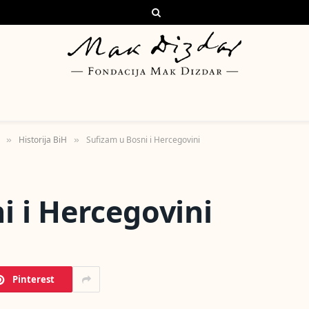
Historija BiH
Sufizam u Bosni i Hercegovini
»
»
i i Hercegovini
Pinterest