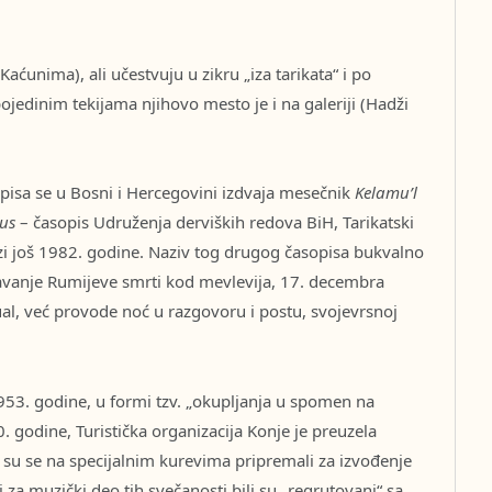
Kaćunima), ali učestvuju u zikru „iza tarikata“ i po
 pojedinim tekijama njihovo mesto je i na galeriji (Hadži
opisa se u Bosni i Hercegovini izdvaja mesečnik
Kelamu’l
rus
– časopis Udruženja derviških redova BiH, Tarikatski
azi još 1982. godine. Naziv tog drugog časopisa bukvalno
žavanje Rumijeve smrti kod mevlevija, 17. decembra
al, već provode noć u razgovoru i postu, svojevrsnoj
953. godine, u formi tzv. „okupljanja u spomen na
 godine, Turistička organizacija Konje je preuzela
i su se na specijalnim kurevima pripremali za izvođenje
za muzički deo tih svečanosti bili su „regrutovani“ sa