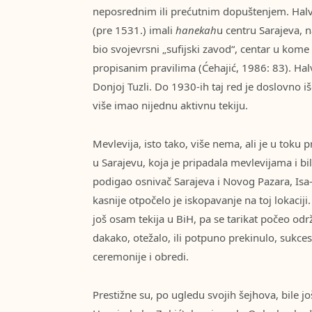
neposrednim ili prećutnim dopuštenjem. Halv
(pre 1531.) imali
hanekah
u centru Sarajeva, 
bio svojevrsni „sufijski zavod“, centar u kome
propisanim pravilima (Ćehajić, 1986: 83). Halve
Donjoj Tuzli. Do 1930-ih taj red je doslovno 
više imao nijednu aktivnu tekiju.
Mevlevija, isto tako, više nema, ali je u toku 
u Sarajevu, koja je pripadala mevlevijama i bil
podigao osnivač Sarajeva i Novog Pazara, Isa-
kasnije otpočelo je iskopavanje na toj lokacij
još osam tekija u BiH, pa se tarikat počeo odr
dakako, otežalo, ili potpuno prekinulo, sukcesi
ceremonije i obredi.
Prestižne su, po ugledu svojih šejhova, bile jo