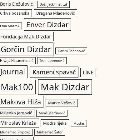
Boris Dežulović
Bošnjački institut
Crkva bosanska
Dragana Mladenović
Enver Dizdar
Ema Mazrak
Fondacija Mak Dizdar
Gorčin Dizdar
Hazim Šabanović
Hivzija Hasanefendić
Ivan Lovrenović
Journal
Kameni spavač
LINE
Mak Dizdar
Mak100
Makova Hiža
Marko Vešović
Miljenko Jergović
Miraš Martinović
Miroslav Krleža
Modra rijeka
Mostar
Muhamed Filipović
Muhamed Šator