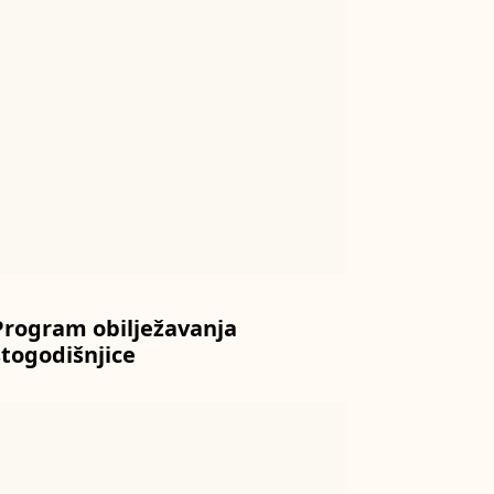
Program obilježavanja
stogodišnjice