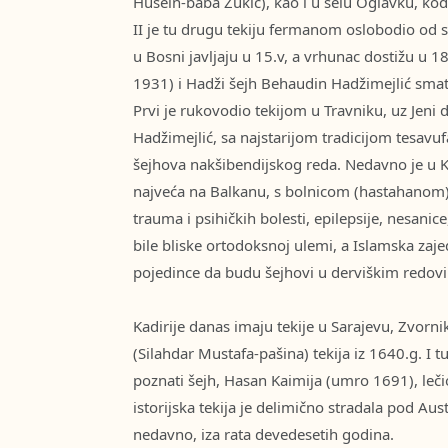
Husein-baba Zukić), kao i u selu Oglavku, ko
II je tu drugu tekiju fermanom oslobodio od s
u Bosni javljaju u 15.v, a vrhunac dostižu u 1
1931) i Hadži šejh Behaudin Hadžimejlić smat
Prvi je rukovodio tekijom u Travniku, uz Jeni 
Hadžimejlić, sa najstarijom tradicijom tesavuf
šejhova nakšibendijskog reda. Nedavno je u K
najveća na Balkanu, s bolnicom (hastahanom) 
trauma i psihičkih bolesti, epilepsije, nesanice
bile bliske ortodoksnoj ulemi, a Islamska zaj
pojedince da budu šejhovi u derviškim redov
Kadirije danas imaju tekije u Sarajevu, Zvorni
(Silahdar Mustafa-pašina) tekija iz 1640.g. I t
poznati šejh, Hasan Kaimija (umro 1691), leč
istorijska tekija je delimično stradala pod Au
nedavno, iza rata devedesetih godina.