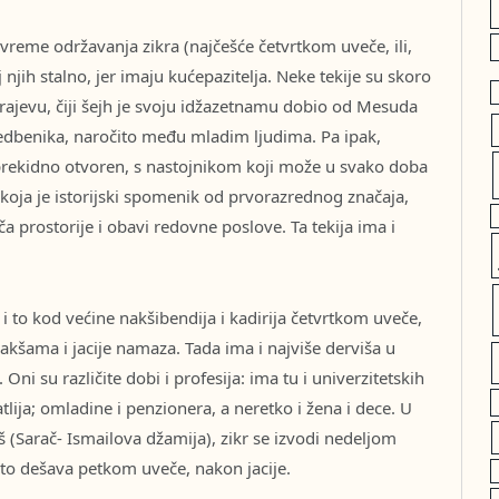
 vreme održavanja zikra (najčešće četvrtkom uveče, ili,
njih stalno, jer imaju kućepazitelja. Neke tekije su skoro
arajevu, čiji šejh je svoju idžazetnamu dobio od Mesuda
sledbenika, naročito među mladim ljudima. Pa ipak,
neprekidno otvoren, s nastojnikom koji može u svako doba
, koja je istorijski spomenik od prvorazrednog značaja,
 prostorije i obavi redovne poslove. Ta tekija ima i
i to kod većine nakšibendija i kadirija četvrtkom uveče,
kšama i jacije namaza. Tada ima i najviše derviša u
ni su različite dobi i profesija: ima tu i univerzitetskih
tlija; omladine i penzionera, a neretko i žena i dece. U
 (Sarač- Ismailova džamija), zikr se izvodi nedeljom
 to dešava petkom uveče, nakon jacije.