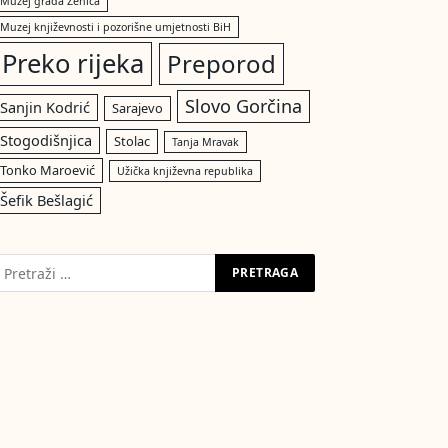
Muzej grada Zenica
Muzej književnosti i pozorišne umjetnosti BiH
Preko rijeka
Preporod
Slovo Gorčina
Sanjin Kodrić
Sarajevo
Stogodišnjica
Stolac
Tanja Mravak
Tonko Maroević
Užička književna republika
Šefik Bešlagić