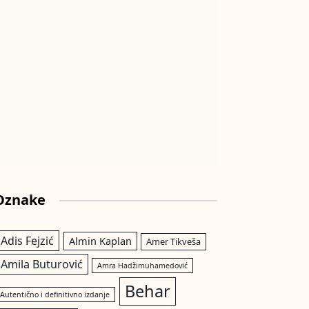
Oznake
Adis Fejzić
Almin Kaplan
Amer Tikveša
Amila Buturović
Amra Hadžimuhamedović
Behar
Autentično i definitivno izdanje