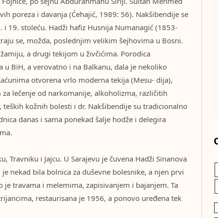
d Fojnice, po šejhu Abdurahmanu Siriji. Sultan Mehmed
vih poreza i davanja (Ćehajić, 1989: 56). Nakšibendije se
8. i 19. stoleću. Hadži hafiz Husnija Numanagić (1853-
raju se, možda, poslednjim velikim šejhovima u Bosni.
džamiju, a drugi tekijom u živčićima. Porodica
a u BiH, a verovatno i na Balkanu, dala je nekoliko
aćunima otvorena vrlo moderna tekija (Mesu- dija),
za lečenje od narkomanije, alkoholizma, različitih
, teških kožnih bolesti i dr. Nakšibendije su tradicionalno
ednica danas i sama ponekad šalje hodže i delegira
ima.
ku, Travniku i Jajcu. U Sarajevu je čuvena Hadži Sinanova
u je nekad bila bolnica za duševne bolesnike, a njen prvi
io je travama i melemima, zapisivanjem i bajanjem. Ta
strijancima, restaurisana je 1956, a ponovo uređena tek