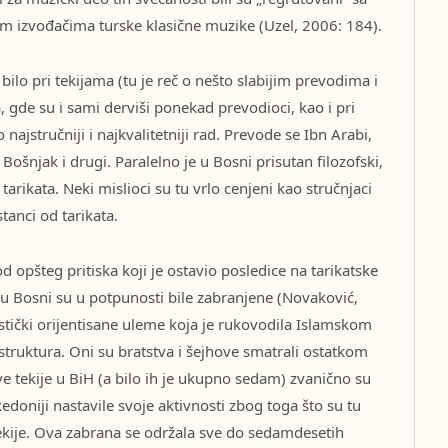
im izvođačima turske klasične muzike (Uzel, 2006: 184).
bilo pri tekijama (tu je reč o nešto slabijim prevodima i
 gde su i sami derviši ponekad prevodioci, kao i pri
najstručniji i najkvalitetniji rad. Prevode se Ibn Arabi,
ošnjak i drugi. Paralelno je u Bosni prisutan filozofski,
 tarikata. Neki mislioci su tu vrlo cenjeni kao stručnjaci
tanci od tarikata.
 opšteg pritiska koji je ostavio posledice na tarikatske
 u Bosni su u potpunosti bile zabranjene (Novaković,
stički orijentisane uleme koja je rukovodila Islamskom
truktura. Oni su bratstva i šejhove smatrali ostatkom
e tekije u BiH (a bilo ih je ukupno sedam) zvanično su
doniji nastavile svoje aktivnosti zbog toga što su tu
ekije. Ova zabrana se održala sve do sedamdesetih