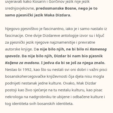
uvjeravati kako Kosarin i Gorčinov jezik nije jezik
srednjovjekovne,
predosmanske Bosne, nego je to
samo pjesnički jezik Maka Dizdara.
Njegovo pjesništvo je fascinantno, iako je i samo nastalo iz
fascinacije. One dvije Dizdareve antologije izvor su i ključ
za pjesnički jezik njegove najznamenitije i prevratne
autorske knjige. D
a nije bilo njih, ne bi bilo ni
Kamenog
spavača
. Da nije bilo njih, Dizdar bi nam bio pjesnik
Koljena za madonu
. I jedva da bi se još za njega znalo.
Nestao bi 1992, kao što su nestali svi oni dobri i važni pisci
bosanskohercegovačke književnosti čija djela nisu mogla
podnijeti nestanak jedne kulture. Ovako, Mak Dizdar
postoji kao živo sjećanje na tu nestalu kulturu, kao pisac
nekrologa na nadgrobniku te ubijene i odbačene kulture i
tog identiteta svih bosanskih identiteta.