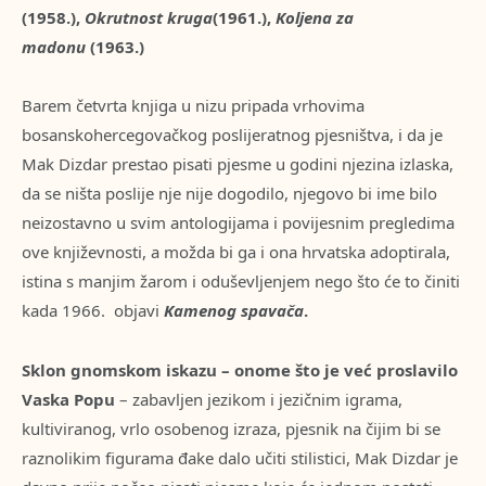
(1958.),
Okrutnost kruga
(1961.),
Koljena za
madonu
(1963.)
Barem četvrta knjiga u nizu pripada vrhovima
bosanskohercegovačkog poslijeratnog pjesništva, i da je
Mak Dizdar prestao pisati pjesme u godini njezina izlaska,
da se ništa poslije nje nije dogodilo, njegovo bi ime bilo
neizostavno u svim antologijama i povijesnim pregledima
ove književnosti, a možda bi ga i ona hrvatska adoptirala,
istina s manjim žarom i oduševljenjem nego što će to činiti
kada 1966. objavi
Kamenog spavača
.
Sklon gnomskom iskazu – onome što je već proslavilo
Vaska Popu
– zabavljen jezikom i jezičnim igrama,
kultiviranog, vrlo osobenog izraza, pjesnik na čijim bi se
raznolikim figurama đake dalo učiti stilistici, Mak Dizdar je