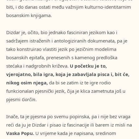
biti, i do danas ostati među važnijim kulturno-identitarnim
bosanskim knjigama.
Dizdar je, očito, bio jednako fasciniran jezikom kao i
sadržajem istraženih i antologiziranih dokumenata, pa je
tako konstruirao vlastiti jezik po jezičnim modelima
bosanskih epitafa, prenesenih s kamenog predloška
stećaka i nadgrobnih križeva.
U početku je to,
vjerojatno, bila igra, koja je zabavljala pisca i, bit će,
nikog osim njega,
da bi se zatim iz te igre rodio
funkcionalan pjesnički jezik, čija je klica zametnuta još u
pjesmi
Gorčin
.
Inače, ta je pjesma po svemu popinska, pa i nije bez vraga
reći da ju je Dizdar i pisao iz fascinacije ili barem iz misli na
Vaska Popu.
U vrijeme kada je napisana, sredinom