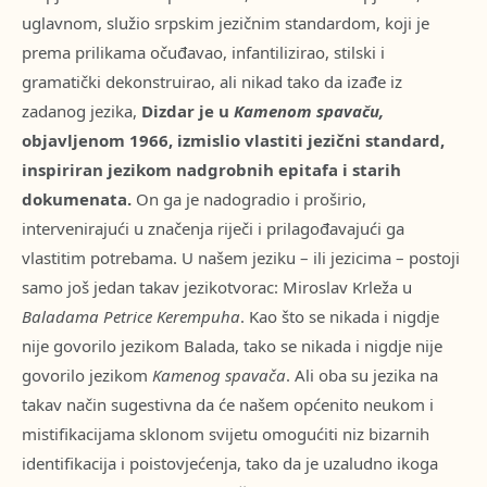
uglavnom, služio srpskim jezičnim standardom, koji je
prema prilikama očuđavao, infantilizirao, stilski i
gramatički dekonstruirao, ali nikad tako da izađe iz
zadanog jezika,
Dizdar je u
Kamenom spavaču,
objavljenom 1966, izmislio vlastiti jezični standard,
inspiriran jezikom nadgrobnih epitafa i starih
dokumenata.
On ga je nadogradio i proširio,
intervenirajući u značenja riječi i prilagođavajući ga
vlastitim potrebama. U našem jeziku – ili jezicima – postoji
samo još jedan takav jezikotvorac: Miroslav Krleža u
Baladama Petrice Kerempuha
. Kao što se nikada i nigdje
nije govorilo jezikom Balada, tako se nikada i nigdje nije
govorilo jezikom
Kamenog spavača
. Ali oba su jezika na
takav način sugestivna da će našem općenito neukom i
mistifikacijama sklonom svijetu omogućiti niz bizarnih
identifikacija i poistovjećenja, tako da je uzaludno ikoga