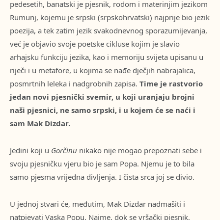
pedesetih, banatski je pjesnik, rodom i materinjim jezikom
Rumunj, kojemu je srpski (srpskohrvatski) najprije bio jezik
poezija, a tek zatim jezik svakodnevnog sporazumijevanja,
već je objavio svoje poetske cikluse kojim je slavio
arhajsku funkciju jezika, kao i memoriju svijeta upisanu u
riječi i u metafore, u kojima se nađe dječjih nabrajalica,
posmrtnih leleka i nadgrobnih zapisa.
Time je rastvorio
jedan novi pjesnički svemir, u koji uranjaju brojni
naši pjesnici, ne samo srpski, i u kojem će se naći i
sam Mak Dizdar.
Jedini koji u
Gorčinu
nikako nije mogao prepoznati sebe i
svoju pjesničku vjeru bio je sam Popa. Njemu je to bila
samo pjesma vrijedna divljenja. I čista srca joj se divio.
U jednoj stvari će, međutim, Mak Dizdar nadmašiti i
natpjevati Vaska Popu. Naime, dok se vršački pjesnik,