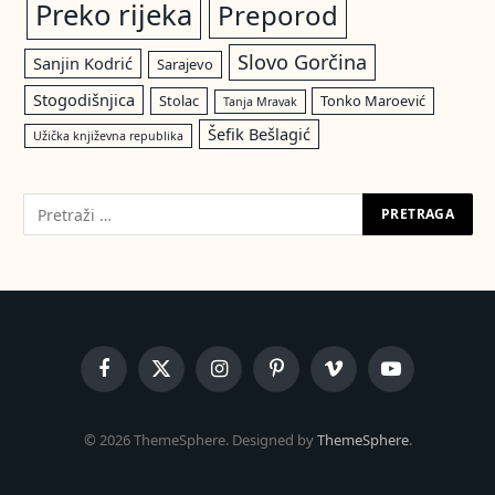
Preko rijeka
Preporod
Slovo Gorčina
Sanjin Kodrić
Sarajevo
Stogodišnjica
Stolac
Tonko Maroević
Tanja Mravak
Šefik Bešlagić
Užička književna republika
Facebook
X
Instagram
Pinterest
Vimeo
YouTube
(Twitter)
© 2026 ThemeSphere. Designed by
ThemeSphere
.