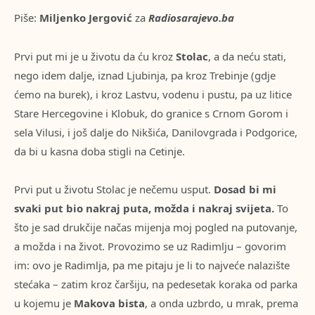
Piše:
Miljenko Jergović
za
Radiosarajevo.ba
Prvi put mi je u životu da ću kroz
Stolac
, a da neću stati,
nego idem dalje, iznad Ljubinja, pa kroz Trebinje (gdje
ćemo na burek), i kroz Lastvu, vodenu i pustu, pa uz litice
Stare Hercegovine i Klobuk, do granice s Crnom Gorom i
sela Vilusi, i još dalje do Nikšića, Danilovgrada i Podgorice,
da bi u kasna doba stigli na Cetinje.
Prvi put u životu Stolac je nečemu usput.
Dosad bi mi
svaki put bio nakraj puta, možda i nakraj svijeta.
To
što je sad drukčije načas mijenja moj pogled na putovanje,
a možda i na život. Provozimo se uz Radimlju – govorim
im: ovo je Radimlja, pa me pitaju je li to najveće nalazište
stećaka – zatim kroz čaršiju, na pedesetak koraka od parka
u kojemu je
Makova bista
, a onda uzbrdo, u mrak, prema