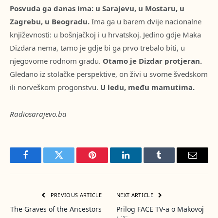
Posvuda ga danas ima: u Sarajevu, u Mostaru, u
Zagrebu, u Beogradu.
Ima ga u barem dvije nacionalne
književnosti: u bošnjačkoj i u hrvatskoj. Jedino gdje Maka
Dizdara nema, tamo je gdje bi ga prvo trebalo biti, u
njegovome rodnom gradu.
Otamo je Dizdar protjeran.
Gledano iz stolačke perspektive, on živi u svome švedskom
ili norveškom progonstvu.
U ledu, među mamutima.
Radiosarajevo.ba
Facebook
Twitter
Pinterest
LinkedIn
Tumblr
Email
PREVIOUS ARTICLE
NEXT ARTICLE
The Graves of the Ancestors
Prilog FACE TV-a o Makovoj