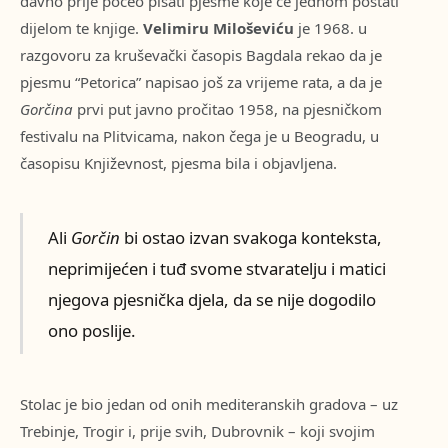
davno prije počeo pisati pjesme koje će jednom postati
dijelom te knjige.
Velimiru Miloševiću
je 1968. u
razgovoru za kruševački časopis Bagdala rekao da je
pjesmu “Petorica” napisao još za vrijeme rata, a da je
Gorčina
prvi put javno pročitao 1958, na pjesničkom
festivalu na Plitvicama, nakon čega je u Beogradu, u
časopisu Književnost, pjesma bila i objavljena.
Ali
Gorčin
bi ostao izvan svakoga konteksta,
neprimijećen i tuđ svome stvaratelju i matici
njegova pjesnička djela, da se nije dogodilo
ono poslije.
Stolac je bio jedan od onih mediteranskih gradova – uz
Trebinje, Trogir i, prije svih, Dubrovnik – koji svojim