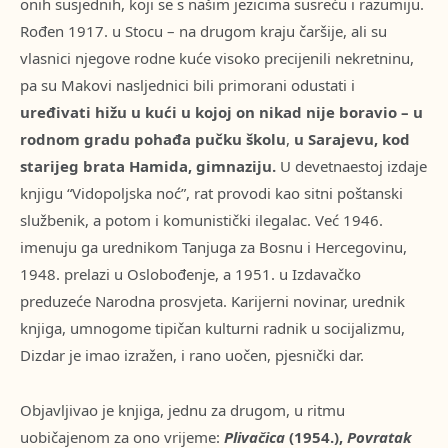
onih susjednih, koji se s našim jezicima susreću i razumiju.
Rođen 1917. u Stocu – na drugom kraju čaršije, ali su
vlasnici njegove rodne kuće visoko precijenili nekretninu,
pa su Makovi nasljednici bili primorani odustati i
uređivati hižu u kući u kojoj on nikad nije boravio – u
rodnom gradu pohađa pučku školu
,
u Sarajevu, kod
starijeg brata Hamida, gimnaziju.
U devetnaestoj izdaje
knjigu “Vidopoljska noć”, rat provodi kao sitni poštanski
službenik, a potom i komunistički ilegalac. Već 1946.
imenuju ga urednikom Tanjuga za Bosnu i Hercegovinu,
1948. prelazi u Oslobođenje, a 1951. u Izdavačko
preduzeće Narodna prosvjeta. Karijerni novinar, urednik
knjiga, umnogome tipičan kulturni radnik u socijalizmu,
Dizdar je imao izražen, i rano uočen, pjesnički dar.
Objavljivao je knjiga, jednu za drugom, u ritmu
uobičajenom za ono vrijeme:
Plivačica
(1954.),
Povratak