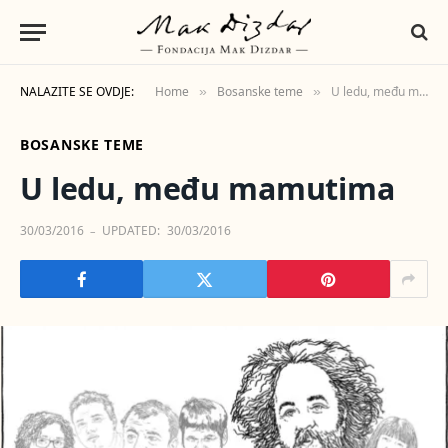
NALAZITE SE OVDJE:
Home
Bosanske teme
U ledu, među mamutima
»
»
BOSANSKE TEME
U ledu, među mamutima
30/03/2016
UPDATED:
30/03/2016