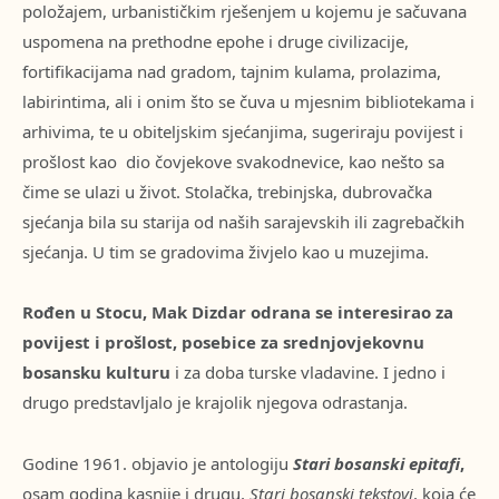
položajem, urbanističkim rješenjem u kojemu je sačuvana
uspomena na prethodne epohe i druge civilizacije,
fortifikacijama nad gradom, tajnim kulama, prolazima,
labirintima, ali i onim što se čuva u mjesnim bibliotekama i
arhivima, te u obiteljskim sjećanjima, sugeriraju povijest i
prošlost kao dio čovjekove svakodnevice, kao nešto sa
čime se ulazi u život. Stolačka, trebinjska, dubrovačka
sjećanja bila su starija od naših sarajevskih ili zagrebačkih
sjećanja. U tim se gradovima živjelo kao u muzejima.
Rođen u Stocu, Mak Dizdar odrana se interesirao za
povijest i prošlost, posebice za srednjovjekovnu
bosansku kulturu
i za doba turske vladavine. I jedno i
drugo predstavljalo je krajolik njegova odrastanja.
Godine 1961. objavio je antologiju
Stari bosanski epitafi
,
osam godina kasnije i drugu,
Stari bosanski tekstovi
, koja će