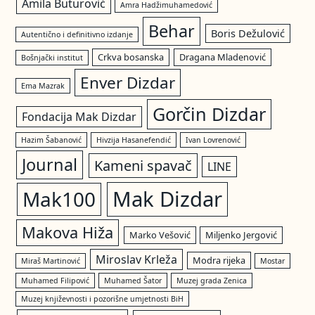
Amila Buturović
Amra Hadžimuhamedović
Behar
Boris Dežulović
Autentično i definitivno izdanje
Crkva bosanska
Dragana Mladenović
Bošnjački institut
Enver Dizdar
Ema Mazrak
Gorčin Dizdar
Fondacija Mak Dizdar
Hazim Šabanović
Hivzija Hasanefendić
Ivan Lovrenović
Journal
Kameni spavač
LINE
Mak Dizdar
Mak100
Makova Hiža
Marko Vešović
Miljenko Jergović
Miroslav Krleža
Modra rijeka
Miraš Martinović
Mostar
Muhamed Filipović
Muhamed Šator
Muzej grada Zenica
Muzej književnosti i pozorišne umjetnosti BiH