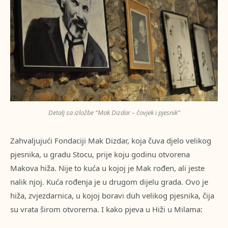
Detalj sa izložbe “Mak Dizdar – čovjek i pjesnik”
Zahvaljujući Fondaciji Mak Dizdar, koja čuva djelo velikog
pjesnika, u gradu Stocu, prije koju godinu otvorena
Makova hiža. Nije to kuća u kojoj je Mak rođen, ali jeste
nalik njoj. Kuća rođenja je u drugom dijelu grada. Ovo je
hiža, zvjezdarnica, u kojoj boravi duh velikog pjesnika, čija
su vrata širom otvorerna. I kako pjeva u Hiži u Milama: