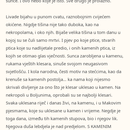
sunce. I ovo nebo koje je isto. Sve drugo je prolazno.
Livade bijahu u punom cvatu, raznobojnim cvijećem
okićene. Nigdje tišina nije tako duboka, kao na
nekropolama, i oko njih. Bijaše velika tišina u tom danu u
kojoj su se čuli samo mrtvi. I pjev po koje ptice, stvarih
ptica koje su nadlijetale predio, i onih kamenih ptica, iz
kojih se otimao glas vječnosti. Sunca zarobljena u kamenu,
rukama vještih klesara, sinuše svojom neugasivom
svjetlošću. I kola narodna, česti motiv na stećcima, kao da
krenuše sa kamenih postolja… ka nama koji nijesmo
skrivali divljenje za ono što je klesar uklesao u kamen. Na
nekropoli u Boljunima, oprobali su se najbolji klesari.
Svaka uklesana riječ i danas živi, na kamenu, i u Makovim
pjesmama, koje su uklesane u kamen i vrijeme. Negdje je
toga dana, između tih kamenih stupova, bio i njegov lik.
Njegova duša lebdjela je nad predjelom. S KAMENIM