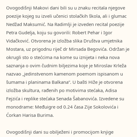
Ovogodišnji Makovi dani bili su u znaku recitala njegove
poezije kojeg su izveli učenici stolačkih škola, ali i glumac
Nedžad Maksumić. Na Radimlji je izveden recital poezije
Petra Gudelja, koju su govorili: Robert Pehar i Igor
Vidačković. Otvorena je izložba slika Društva umjetnika
Mostara, uz prigodnu riječ dr Mirsada Begovića. Održan je
okrugli sto o stećcima na kome su iznijeta i neka nova
saznanja o ovim čudnim biljezima koje je Miroslav Krleža
nazvao „jedinstvenom kamenom poemom ispisanom u
šumama i planinama Balkana“. U bašti Hiže je otvorena
izložba skultura, rađenih po motivima stećaka, Adisa
Fejzića i replike stećaka Senada Šabanovića. Izvedene su
monodrame: Međuigre od 0.24 časa Zije Sokolovića i
Ćorkan Harisa Burima.
Ovogodišnji dani su obilježeni i promocijom knjige