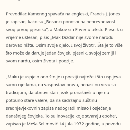
Prevodilac Kamenog spavača na engleski, Francis J. Jones
je zapisao, kako su „Bosanci ponosni na neprevodivost
svog prvog pjesnika“, a Makov sin Enver u tekstu Pjesnik u
vrijeme uklesan, piše: „Mak Dizdar nije svome narodu
darovao ništa. Osim svoje djelo. I svoj život!“. Šta je to više
što može da daruje jedan čovjek, pjesnik, svojoj zemlji i
svom nardu, osim života i poezije.
„Maku je uspjelo ono što je u poeziji najteže i što uspijeva
samo rijetkima, da vaspostavi pravu, nenasilnu vezu sa
tradicijom, da obnovi stari jezik pronašavši u njemu
potpuno stare valere, da na sadržajnu suštinu
srednjevjekovnih zapisa nadogradi misao i osjećanje
današnjeg čovjeka. To su inovacije koje stvaraju epohe“,
zapisao je Meša Selimović 14.jula 1972.godine, u povodu