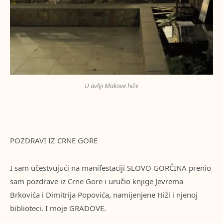
U avliji Makove hiže
POZDRAVI IZ CRNE GORE
I sam učestvujući na manifestaciji SLOVO GORČINA prenio
sam pozdrave iz Crne Gore i uručio knjige Jevrema
Brkovića i Dimitrija Popovića, namijenjene Hiži i njenoj
biblioteci. I moje GRADOVE.