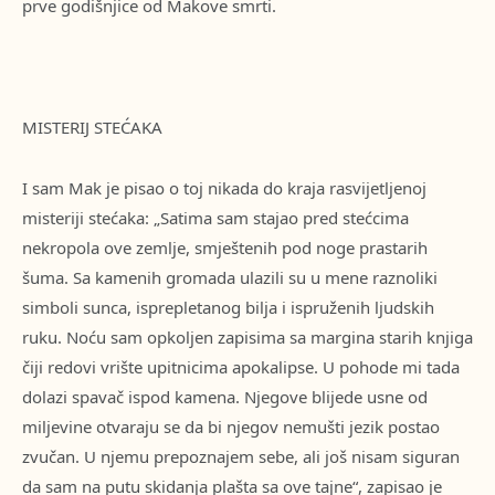
prve godišnjice od Makove smrti.
MISTERIJ STEĆAKA
I sam Mak je pisao o toj nikada do kraja rasvijetljenoj
misteriji stećaka: „Satima sam stajao pred stećcima
nekropola ove zemlje, smještenih pod noge prastarih
šuma. Sa kamenih gromada ulazili su u mene raznoliki
simboli sunca, isprepletanog bilja i ispruženih ljudskih
ruku. Noću sam opkoljen zapisima sa margina starih knjiga
čiji redovi vrište upitnicima apokalipse. U pohode mi tada
dolazi spavač ispod kamena. Njegove blijede usne od
miljevine otvaraju se da bi njegov nemušti jezik postao
zvučan. U njemu prepoznajem sebe, ali još nisam siguran
da sam na putu skidanja plašta sa ove tajne“, zapisao je