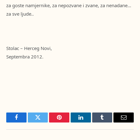
za goste namjernike, za nepozvane i zvane, za nenadane…
za sve ljude..
Stolac – Herceg Novi,
Septembra 2012.
Facebook
Twitter
Pinterest
LinkedIn
Tumblr
Email