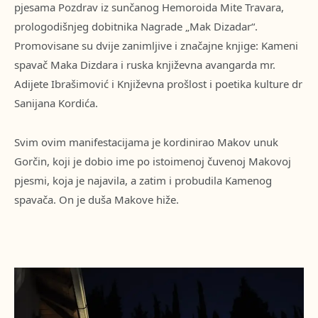
pjesama Pozdrav iz sunčanog Hemoroida Mite Travara,
prologodišnjeg dobitnika Nagrade „Mak Dizadar“.
Promovisane su dvije zanimljive i značajne knjige: Kameni
spavač Maka Dizdara i ruska književna avangarda mr.
Adijete Ibrašimović i Književna prošlost i poetika kulture dr
Sanijana Kordića.
Svim ovim manifestacijama je kordinirao Makov unuk
Gorčin, koji je dobio ime po istoimenoj čuvenoj Makovoj
pjesmi, koja je najavila, a zatim i probudila Kamenog
spavača. On je duša Makove hiže.