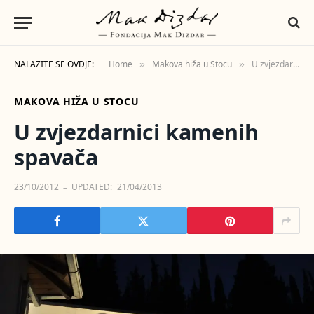
NALAZITE SE OVDJE:
Home
Makova hiža u Stocu
U zvjezdarnici kamenih spavača
»
»
MAKOVA HIŽA U STOCU
U zvjezdarnici kamenih
spavača
23/10/2012
UPDATED:
21/04/2013