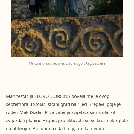
Miraš Martinović prenosi crnogorske pozdrave
Manifestacija SLOVO GORČINA dovela me je ovog
septembra u Stolac, stolni grad na rijeci Bregavi, gdje je
rođen Mak Dizdar. Prva viđenja svijeta, osim stolačkih
zvijezda i planine Hrgud, projektovala su se kroz nekropole
na obližnjim Boljunima i Radimlji, tim kamenim