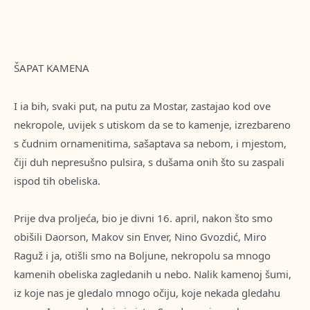
ŠAPAT KAMENA
I ia bih, svaki put, na putu za Mostar, zastajao kod ove
nekropole, uvijek s utiskom da se to kamenje, izrezbareno
s čudnim ornamenitima, sašaptava sa nebom, i mjestom,
čiji duh nepresušno pulsira, s dušama onih što su zaspali
ispod tih obeliska.
Prije dva proljeća, bio je divni 16. april, nakon što smo
obišili Daorson, Makov sin Enver, Nino Gvozdić, Miro
Raguž i ja, otišli smo na Boljune, nekropolu sa mnogo
kamenih obeliska zagledanih u nebo. Nalik kamenoj šumi,
iz koje nas je gledalo mnogo očiju, koje nekada gledahu