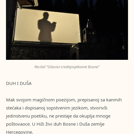
Recital “Glasovi srednjovjekovne Bosne”
DUH I DUŠA
Mak svojom magičnom poezijom, prepisanoj sa kanmih
stećaka i dopisanoj sopstvenim jezikom, stvorivši
jedinstvenu poetiku, ne prestaje da okuplja mnoge
poštovaoce. U Hiži živi duh Bosne i Duša zemlje
Hercegovine.