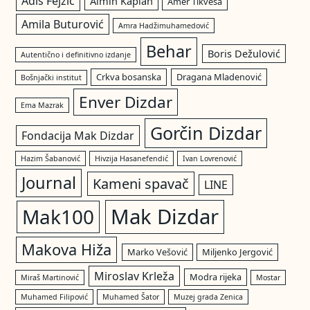
Adis Fejzić
Almin Kaplan
Amer Tikveša
Amila Buturović
Amra Hadžimuhamedović
Behar
Boris Dežulović
Autentično i definitivno izdanje
Crkva bosanska
Dragana Mladenović
Bošnjački institut
Enver Dizdar
Ema Mazrak
Gorčin Dizdar
Fondacija Mak Dizdar
Hazim Šabanović
Hivzija Hasanefendić
Ivan Lovrenović
Journal
Kameni spavač
LINE
Mak Dizdar
Mak100
Makova Hiža
Marko Vešović
Miljenko Jergović
Miroslav Krleža
Modra rijeka
Miraš Martinović
Mostar
Muhamed Filipović
Muhamed Šator
Muzej grada Zenica