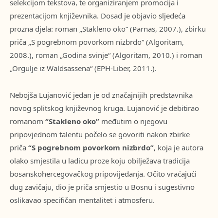
selekcijom tekstova, te organiziranjem promocija i
prezentacijom književnika. Dosad je objavio sljedeća
prozna djela: roman „Stakleno oko“ (Parnas, 2007.), zbirku
priča „S pogrebnom povorkom nizbrdo“ (Algoritam,
2008.), roman „Godina svinje“ (Algoritam, 2010.) i roman
„Orgulje iz Waldsassena“ (EPH-Liber, 2011.).
Nebojša Lujanović jedan je od značajnijih predstavnika
novog splitskog književnog kruga. Lujanović je debitirao
romanom
“Stakleno oko”
međutim o njegovu
pripovjednom talentu počelo se govoriti nakon zbirke
priča
“S pogrebnom povorkom nizbrdo”
, koja je autora
olako smjestila u ladicu proze koju obilježava tradicija
bosanskohercegovačkog pripovijedanja. Očito vraćajući
dug zavičaju, dio je priča smjestio u Bosnu i sugestivno
oslikavao specifičan mentalitet i atmosferu.