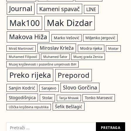
Journal
Kameni spavač
LINE
Mak Dizdar
Mak100
Makova Hiža
Marko Vešović
Miljenko Jergović
Miroslav Krleža
Modra rijeka
Miraš Martinović
Mostar
Muhamed Filipović
Muhamed Šator
Muzej grada Zenica
Muzej književnosti i pozorišne umjetnosti BiH
Preko rijeka
Preporod
Slovo Gorčina
Sanjin Kodrić
Sarajevo
Stogodišnjica
Stolac
Tonko Maroević
Tanja Mravak
Šefik Bešlagić
Užička književna republika