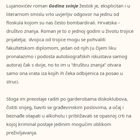
Lujanovićev roman
Godina svinje
žestok je, eksplicitan i u
literarnom smislu vrlo uvjerljiv odgovor na jednu od
floskula kojom su nas često bombardirali. Hrvatska –
društvo znanja. Roman je to o jednoj godini u životu trojice
prijatelja;
dvojica od trojice mogu se pohvaliti
fakultetskom diplomom, jedan od njih (u čijem liku
pronalazimo i podosta autobiografskih iskustava samog
autora) čak s dvije, no to im u “društvu znanja” otvara
samo ona vrata iza kojih ih čeka odbijenica za posao u
struci.
Stoga im preostaje raditi po garderobama diskoklubova,
čistiti snijeg, baviti se građevinskim poslovima, a očaj i
beznađe otapati u alkoholu i približavati se opasnoj crti na
kojoj kriminal postaje jedinim mogućim oblikom
preživljavanja.