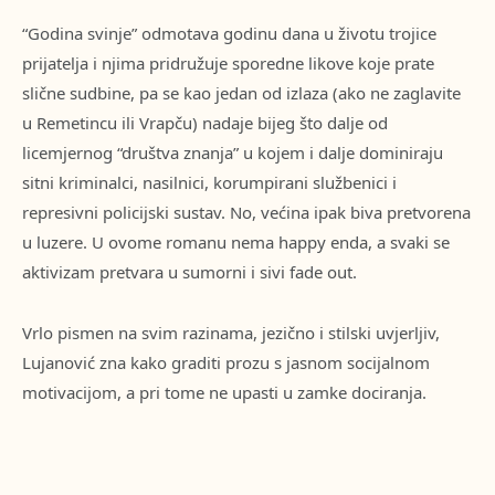
“Godina svinje” odmotava godinu dana u životu trojice
prijatelja i njima pridružuje sporedne likove koje prate
slične sudbine, pa se kao jedan od izlaza (ako ne zaglavite
u Remetincu ili Vrapču) nadaje bijeg što dalje od
licemjernog “društva znanja” u kojem i dalje dominiraju
sitni kriminalci, nasilnici, korumpirani službenici i
represivni policijski sustav. No, većina ipak biva pretvorena
u luzere. U ovome romanu nema happy enda, a svaki se
aktivizam pretvara u sumorni i sivi fade out.
Vrlo pismen na svim razinama, jezično i stilski uvjerljiv,
Lujanović zna kako graditi prozu s jasnom socijalnom
motivacijom, a pri tome ne upasti u zamke dociranja.