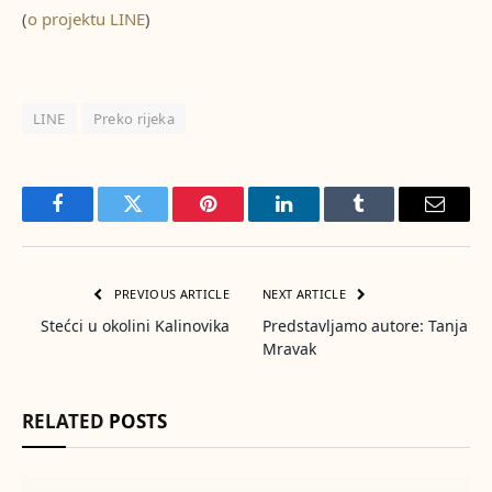
(
o projektu LINE
)
LINE
Preko rijeka
Facebook
Twitter
Pinterest
LinkedIn
Tumblr
Email
PREVIOUS ARTICLE
NEXT ARTICLE
Stećci u okolini Kalinovika
Predstavljamo autore: Tanja
Mravak
RELATED
POSTS