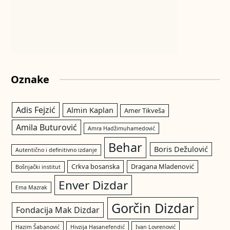
Oznake
Adis Fejzić
Almin Kaplan
Amer Tikveša
Amila Buturović
Amra Hadžimuhamedović
Behar
Boris Dežulović
Autentično i definitivno izdanje
Crkva bosanska
Dragana Mladenović
Bošnjački institut
Enver Dizdar
Ema Mazrak
Gorčin Dizdar
Fondacija Mak Dizdar
Hazim Šabanović
Hivzija Hasanefendić
Ivan Lovrenović