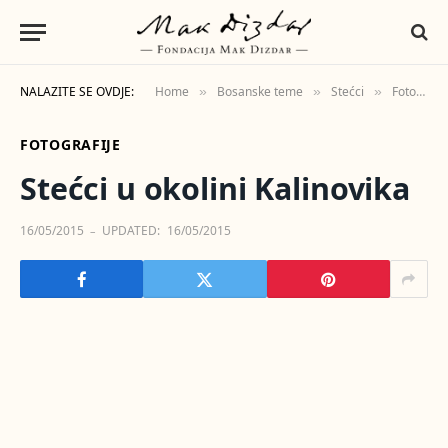
NALAZITE SE OVDJE:
Home
Bosanske teme
Stećci
Fotografije
»
»
»
FOTOGRAFIJE
Stećci u okolini Kalinovika
16/05/2015
UPDATED:
16/05/2015