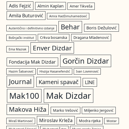
Adis Fejzić
Almin Kaplan
Amer Tikveša
Amila Buturović
Amra Hadžimuhamedović
Behar
Boris Dežulović
Autentično i definitivno izdanje
Crkva bosanska
Dragana Mladenović
Bošnjački institut
Enver Dizdar
Ema Mazrak
Gorčin Dizdar
Fondacija Mak Dizdar
Hazim Šabanović
Hivzija Hasanefendić
Ivan Lovrenović
Journal
Kameni spavač
LINE
Mak Dizdar
Mak100
Makova Hiža
Marko Vešović
Miljenko Jergović
Miroslav Krleža
Modra rijeka
Miraš Martinović
Mostar
Muhamed Filipović
Muhamed Šator
Muzej grada Zenica