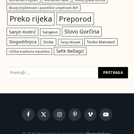
Muzej književnosti i pozorišne umjetnosti BiH
Preko rijeka
Preporod
Slovo Gorčina
Sanjin Kodrić
Sarajevo
Stogodišnjica
Stolac
Tonko Maroević
Tanja Mravak
Šefik Bešlagić
Užička književna republika
Facebook
X
Instagram
Pinterest
Vimeo
YouTube
(Twitter)
© 2026 ThemeSphere. Designed by
ThemeSphere
.