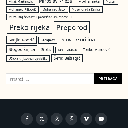
Miroslav Krleža
Modra rijeka
Miraš Martinović
Mostar
Muhamed Filipović
Muhamed Šator
Muzej grada Zenica
Muzej književnosti i pozorišne umjetnosti BiH
Preko rijeka
Preporod
Slovo Gorčina
Sanjin Kodrić
Sarajevo
Stogodišnjica
Stolac
Tonko Maroević
Tanja Mravak
Šefik Bešlagić
Užička književna republika
Facebook
X
Instagram
Pinterest
Vimeo
YouTube
(Twitter)