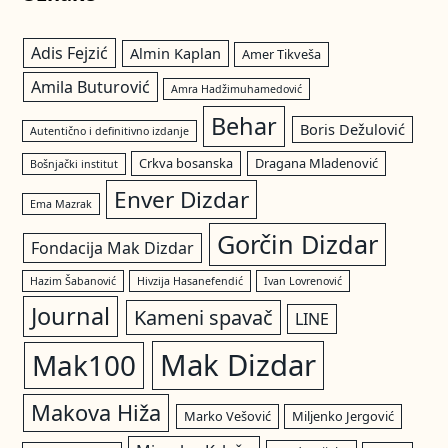
Adis Fejzić
Almin Kaplan
Amer Tikveša
Amila Buturović
Amra Hadžimuhamedović
Behar
Boris Dežulović
Autentično i definitivno izdanje
Crkva bosanska
Dragana Mladenović
Bošnjački institut
Enver Dizdar
Ema Mazrak
Gorčin Dizdar
Fondacija Mak Dizdar
Hazim Šabanović
Hivzija Hasanefendić
Ivan Lovrenović
Journal
Kameni spavač
LINE
Mak Dizdar
Mak100
Makova Hiža
Marko Vešović
Miljenko Jergović