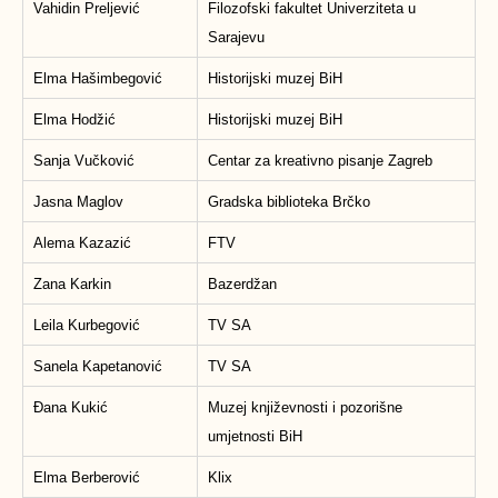
Vahidin Preljević
Filozofski fakultet Univerziteta u
Sarajevu
Elma Hašimbegović
Historijski muzej BiH
Elma Hodžić
Historijski muzej BiH
Sanja Vučković
Centar za kreativno pisanje Zagreb
Jasna Maglov
Gradska biblioteka Brčko
Alema Kazazić
FTV
Zana Karkin
Bazerdžan
Leila Kurbegović
TV SA
Sanela Kapetanović
TV SA
Đana Kukić
Muzej književnosti i pozorišne
umjetnosti BiH
Elma Berberović
Klix