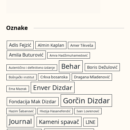
Oznake
Adis Fejzić
Almin Kaplan
Amer Tikveša
Amila Buturović
Amra Hadžimuhamedović
Behar
Boris Dežulović
Autentično i definitivno izdanje
Crkva bosanska
Dragana Mladenović
Bošnjački institut
Enver Dizdar
Ema Mazrak
Gorčin Dizdar
Fondacija Mak Dizdar
Hazim Šabanović
Hivzija Hasanefendić
Ivan Lovrenović
Journal
Kameni spavač
LINE