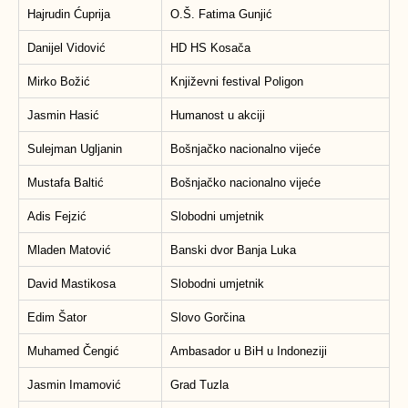
Hajrudin Ćuprija
O.Š. Fatima Gunjić
Danijel Vidović
HD HS Kosača
Mirko Božić
Književni festival Poligon
Jasmin Hasić
Humanost u akciji
Sulejman Ugljanin
Bošnjačko nacionalno vijeće
Mustafa Baltić
Bošnjačko nacionalno vijeće
Adis Fejzić
Slobodni umjetnik
Mladen Matović
Banski dvor Banja Luka
David Mastikosa
Slobodni umjetnik
Edim Šator
Slovo Gorčina
Muhamed Čengić
Ambasador u BiH u Indoneziji
Jasmin Imamović
Grad Tuzla