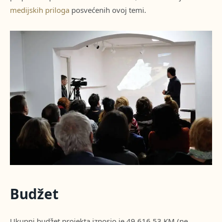
medijskih priloga
posvećenih ovoj temi.
Budžet
Ukupni budžet projekta iznosio je 49.616,53 KM (ne