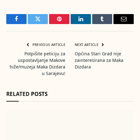
Facebook
Twitter
Pinterest
LinkedIn
Tumblr
Email
PREVIOUS ARTICLE
NEXT ARTICLE
Potpišite peticiju za
Općina Stari Grad nije
uspostavljanje Makove
zainteresirana za Maka
hiže/muzeja Maka Dizdara
Dizdara
u Sarajevu!
RELATED
POSTS