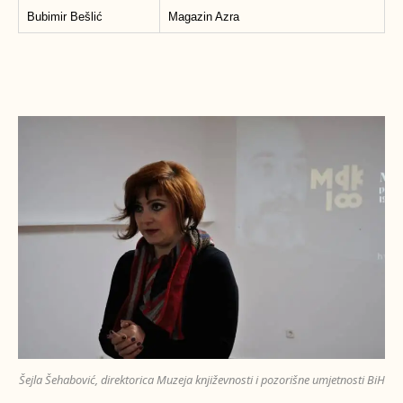
Bubimir Bešlić
Magazin Azra
Šejla Šehabović, direktorica Muzeja književnosti i pozorišne umjetnosti BiH