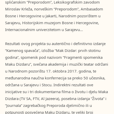
splićanskim “Preporodom”, Leksikografskim zavodom
Miroslav Krleža, norveškim “Preporodom”, Ambasadom
Bosne i Hercegovine u Jakarti, Narodnim pozorištem u
Sarajevu, Historijskim muzejom Bosne i Hercegovine,
Internacionalnim univerzitetom u Sarajevu…
Rezultati ovog projekta su autentično i definitivno izdanje
“Kamenog spavača”, izložba “Mak Dizdar: prvih stotinu
godina”, spomenik pod nazivom “Fragmenti spomenika
Maku Dizdaru”, svečana akademija i muzički teatar održani
u Narodnom pozorištu 17. oktobra 2017. godina, te
međunarodna naučna konfernecija sa preko 50 učesnika,
održana u Sarajevu i Stocu. Indirektni rezultati ove
inicijative su i tri dokumentarna filma o životu i djelu Maka
Dizdara (TV SA, FTV, Al Jazeera), posebna izdanja “Života” i
“Journala” zagrebačkog Preporoda djelimično ili u
potpunosti posvećena Maku Dizdaru, te veliki broj