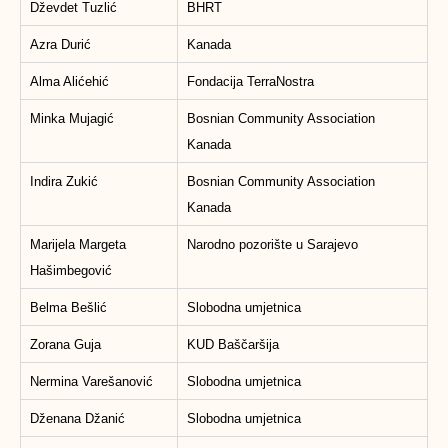
Dževdet Tuzlić
BHRT
Azra Durić
Kanada
Alma Alićehić
Fondacija TerraNostra
Minka Mujagić
Bosnian Community Association
Kanada
Indira Zukić
Bosnian Community Association
Kanada
Marijela Margeta
Narodno pozorište u Sarajevo
Hašimbegović
Belma Bešlić
Slobodna umjetnica
Zorana Guja
KUD Baščaršija
Nermina Varešanović
Slobodna umjetnica
Dženana Džanić
Slobodna umjetnica