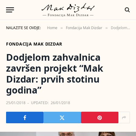
NALAZITE SE OVDJE:
Home
Fondacija Mak Dizdar
Dodjelom zahvalnica završen projekt “Mak Dizdar: prvih stotinu godina”
»
»
FONDACIJA MAK DIZDAR
Dodjelom zahvalnica
završen projekt “Mak
Dizdar: prvih stotinu
godina”
25/01/2018
UPDATED:
26/01/2018