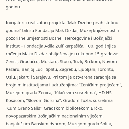
godinu.
Inicijatori i realizatori projekta “Mak Dizdar: prvih stotinu
godina” bili su Fondacija Mak Dizdar, Muzej književnosti i
pozorišne umjetnosti Bosne i Hercegovine i Bošnjački
institut – Fondacija Adila Zulfikarpašića. 100. godišnjica
rođenja Maka Dizdar obilježena je u ukupno 15 gradova:
Zenici, Gradačcu, Mostaru, Stocu, Tuzli, Brčkom, Novom
Pazaru, Banjoj Luci, Splitu, Zagrebu, Ljubljani, Torontu,
Oslu, Jakarti i Sarajevu. Pri tom je ostvarena saradnja sa
brojnim institucijama i udruženjima: “Zeničkim proljećem”,
Muzejom grada Zenica, “Kikićevim susretima”, HD HS
Kosačom, “Slovom Gorčina”, Gradom Tuzla, susretima
“Cum Grano Salis”, Gradskom bibliotekom Brčko,
novopazarskim Bošnjačkim nacionalnim vijećem,
banjalučkim Banskim dvorom, Muzejom grada Splita,