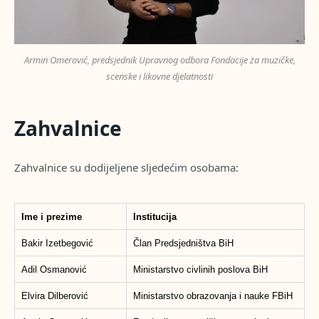
Armin Omerović, predsjednik Upravnog odbora Fondacije za muzičke,
scenske i likovne djelatnosti
Zahvalnice
Zahvalnice su dodijeljene sljedećim osobama:
Ime i prezime
Institucija
Bakir Izetbegović
Član Predsjedništva BiH
Adil Osmanović
Ministarstvo civlinih poslova BiH
Elvira Dilberović
Ministarstvo obrazovanja i nauke FBiH