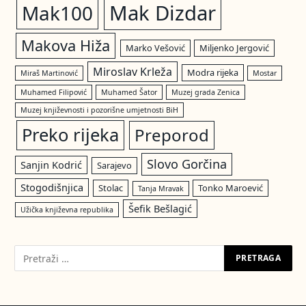
Mak Dizdar
Mak100
Makova Hiža
Marko Vešović
Miljenko Jergović
Miroslav Krleža
Modra rijeka
Miraš Martinović
Mostar
Muhamed Filipović
Muhamed Šator
Muzej grada Zenica
Muzej književnosti i pozorišne umjetnosti BiH
Preko rijeka
Preporod
Slovo Gorčina
Sanjin Kodrić
Sarajevo
Stogodišnjica
Stolac
Tonko Maroević
Tanja Mravak
Šefik Bešlagić
Užička književna republika