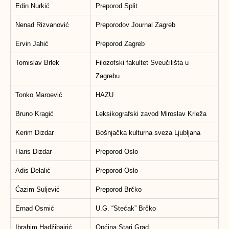
Edin Nurkić
Preporod Split
Nenad Rizvanović
Preporodov Journal Zagreb
Ervin Jahić
Preporod Zagreb
Tomislav Brlek
Filozofski fakultet Sveučilišta u
Zagrebu
Tonko Maroević
HAZU
Bruno Kragić
Leksikografski zavod Miroslav Krleža
Kerim Dizdar
Bošnjačka kulturna sveza Ljubljana
Haris Dizdar
Preporod Oslo
Adis Delalić
Preporod Oslo
Ćazim Suljević
Preporod Brčko
Ernad Osmić
U.G. “Stećak” Brčko
Ibrahim Hadžibajrić
Općina Stari Grad