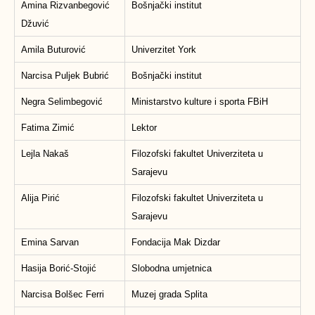
Amina Rizvanbegović
Bošnjački institut
Džuvić
Amila Buturović
Univerzitet York
Narcisa Puljek Bubrić
Bošnjački institut
Negra Selimbegović
Ministarstvo kulture i sporta FBiH
Fatima Zimić
Lektor
Lejla Nakaš
Filozofski fakultet Univerziteta u
Sarajevu
Alija Pirić
Filozofski fakultet Univerziteta u
Sarajevu
Emina Sarvan
Fondacija Mak Dizdar
Hasija Borić-Stojić
Slobodna umjetnica
Narcisa Bolšec Ferri
Muzej grada Splita