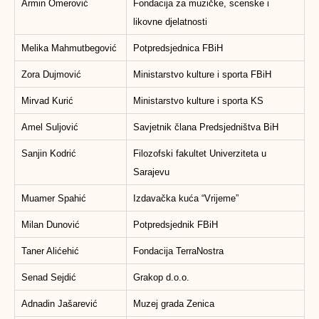
Armin Omerović
Fondacija za muzičke, scenske i
likovne djelatnosti
Melika Mahmutbegović
Potpredsjednica FBiH
Zora Dujmović
Ministarstvo kulture i sporta FBiH
Mirvad Kurić
Ministarstvo kulture i sporta KS
Amel Suljović
Savjetnik člana Predsjedništva BiH
Sanjin Kodrić
Filozofski fakultet Univerziteta u
Sarajevu
Muamer Spahić
Izdavačka kuća “Vrijeme”
Milan Dunović
Potpredsjednik FBiH
Taner Alićehić
Fondacija TerraNostra
Senad Sejdić
Grakop d.o.o.
Adnadin Jašarević
Muzej grada Zenica