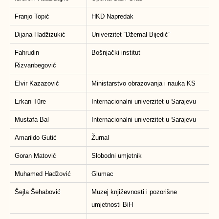
Franjo Topić
HKD Napredak
Dijana Hadžizukić
Univerzitet “Džemal Bijedić”
Fahrudin
Bošnjački institut
Rizvanbegović
Elvir Kazazović
Ministarstvo obrazovanja i nauka KS
Erkan Türe
Internacionalni univerzitet u Sarajevu
Mustafa Bal
Internacionalni univerzitet u Sarajevu
Amarildo Gutić
Žurnal
Goran Matović
Slobodni umjetnik
Muhamed Hadžović
Glumac
Šejla Šehabović
Muzej književnosti i pozorišne
umjetnosti BiH