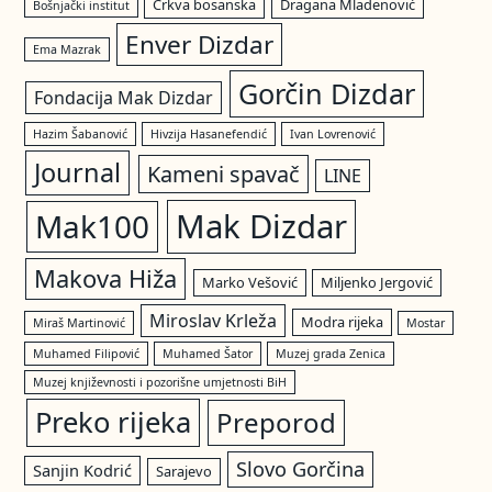
Crkva bosanska
Dragana Mladenović
Bošnjački institut
Enver Dizdar
Ema Mazrak
Gorčin Dizdar
Fondacija Mak Dizdar
Hazim Šabanović
Hivzija Hasanefendić
Ivan Lovrenović
Journal
Kameni spavač
LINE
Mak Dizdar
Mak100
Makova Hiža
Marko Vešović
Miljenko Jergović
Miroslav Krleža
Modra rijeka
Miraš Martinović
Mostar
Muhamed Filipović
Muhamed Šator
Muzej grada Zenica
Muzej književnosti i pozorišne umjetnosti BiH
Preko rijeka
Preporod
Slovo Gorčina
Sanjin Kodrić
Sarajevo