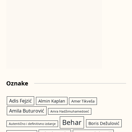
Oznake
Adis Fejzić
Almin Kaplan
Amer Tikveša
Amila Buturović
Amra Hadžimuhamedović
Behar
Boris Dežulović
Autentično i definitivno izdanje