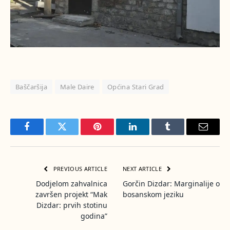
Baščaršija
Male Daire
Općina Stari Grad
Facebook
Twitter
Pinterest
LinkedIn
Tumblr
Email
PREVIOUS ARTICLE
NEXT ARTICLE
Dodjelom zahvalnica
Gorčin Dizdar: Marginalije o
završen projekt “Mak
bosanskom jeziku
Dizdar: prvih stotinu
godina”