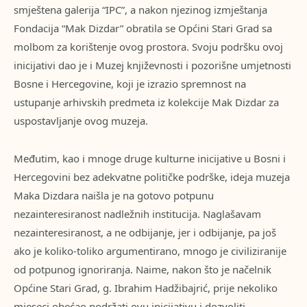
smještena galerija “IPC”, a nakon njezinog izmještanja
Fondacija “Mak Dizdar” obratila se Općini Stari Grad sa
molbom za korištenje ovog prostora. Svoju podršku ovoj
inicijativi dao je i Muzej književnosti i pozorišne umjetnosti
Bosne i Hercegovine, koji je izrazio spremnost na
ustupanje arhivskih predmeta iz kolekcije Mak Dizdar za
uspostavljanje ovog muzeja.
Međutim, kao i mnoge druge kulturne inicijative u Bosni i
Hercegovini bez adekvatne političke podrške, ideja muzeja
Maka Dizdara naišla je na gotovo potpunu
nezainteresiranost nadležnih institucija. Naglašavam
nezainteresiranost, a ne odbijanje, jer i odbijanje, pa još
ako je koliko-toliko argumentirano, mnogo je civiliziranije
od potpunog ignoriranja. Naime, nakon što je načelnik
Općine Stari Grad, g. Ibrahim Hadžibajrić, prije nekoliko
mjeseci obećao podržati ovu inicijativu i dozvoliti