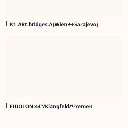
K1_ARt.bridges.∆{Wien↔Sarajevo}
EIDOLON:44°/Klangfeld/Ⰲremen