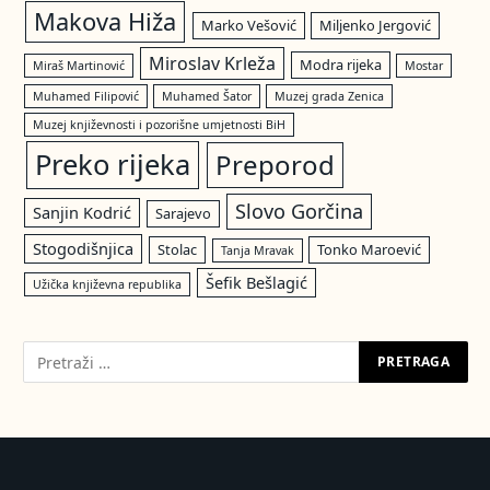
Makova Hiža
Marko Vešović
Miljenko Jergović
Miroslav Krleža
Modra rijeka
Miraš Martinović
Mostar
Muhamed Filipović
Muhamed Šator
Muzej grada Zenica
Muzej književnosti i pozorišne umjetnosti BiH
Preko rijeka
Preporod
Slovo Gorčina
Sanjin Kodrić
Sarajevo
Stogodišnjica
Stolac
Tonko Maroević
Tanja Mravak
Šefik Bešlagić
Užička književna republika