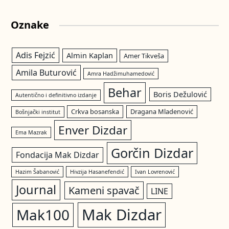
Oznake
Adis Fejzić
Almin Kaplan
Amer Tikveša
Amila Buturović
Amra Hadžimuhamedović
Behar
Boris Dežulović
Autentično i definitivno izdanje
Crkva bosanska
Dragana Mladenović
Bošnjački institut
Enver Dizdar
Ema Mazrak
Gorčin Dizdar
Fondacija Mak Dizdar
Hazim Šabanović
Hivzija Hasanefendić
Ivan Lovrenović
Journal
Kameni spavač
LINE
Mak Dizdar
Mak100