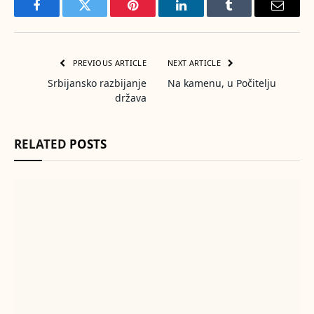
Facebook
Twitter
Pinterest
LinkedIn
Tumblr
Email
PREVIOUS ARTICLE
NEXT ARTICLE
Srbijansko razbijanje
Na kamenu, u Počitelju
država
RELATED
POSTS