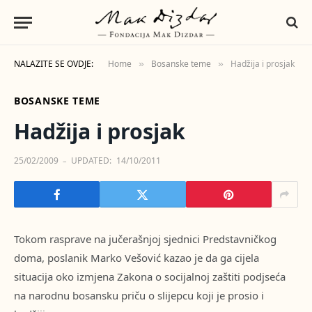
NALAZITE SE OVDJE:
Home
Bosanske teme
Hadžija i prosjak
»
»
BOSANSKE TEME
Hadžija i prosjak
25/02/2009
UPDATED:
14/10/2011
Tokom rasprave na jučerašnjoj sjednici Predstavničkog
doma, poslanik Marko Vešović kazao je da ga cijela
situacija oko izmjena Zakona o socijalnoj zaštiti podjseća
na narodnu bosansku priču o slijepcu koji je prosio i