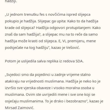
hadžiji.
„U jednom trenutku fes s novčićima ispred slijepca
pokupio je hadžija. Slijepac ga upita: Kako to da hadžija
krade od slijepca? Hadžija odgovori protupitanjem: Kako
znaš da sam hadžija?, a slijepac mu na to reče da samo
hadžija može krasti od slijepca. E, Vi, premijeru, mene
podsjećate na tog hadžiju”, kazao je Vešović.
Potom je uslijedila salva replika iz redova SDA.
„Svjedoci smo da pojedinci u zadnje vrijeme stalno
atakiraju na vrijednosti muslimana. Hadžija je neko ko je
izvršio sve vjerska obaveze i visoko moralna osoba u
muslimana. Ovim ste uvrijedili mene i sve one koji se
osjećaju muslimanima. To je drsko i bezobrazno”, kazao je
Mirsad Zaimović.