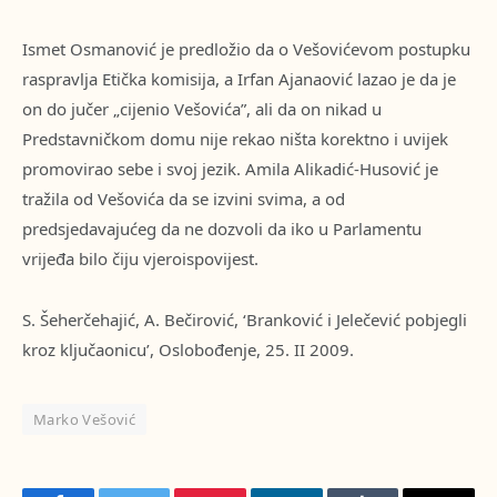
Ismet Osmanović je predložio da o Vešovićevom postupku
raspravlja Etička komisija, a Irfan Ajanaović lazao je da je
on do jučer „cijenio Vešovića”, ali da on nikad u
Predstavničkom domu nije rekao ništa korektno i uvijek
promovirao sebe i svoj jezik. Amila Alikadić-Husović je
tražila od Vešovića da se izvini svima, a od
predsjedavajućeg da ne dozvoli da iko u Parlamentu
vrijeđa bilo čiju vjeroispovijest.
S. Šeherčehajić, A. Bečirović, ‘Branković i Jelečević pobjegli
kroz ključaonicu’, Oslobođenje, 25. II 2009.
Marko Vešović