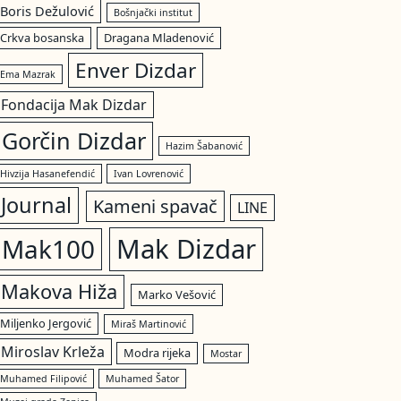
Boris Dežulović
Bošnjački institut
Crkva bosanska
Dragana Mladenović
Enver Dizdar
Ema Mazrak
Fondacija Mak Dizdar
Gorčin Dizdar
Hazim Šabanović
Hivzija Hasanefendić
Ivan Lovrenović
Journal
Kameni spavač
LINE
Mak Dizdar
Mak100
Makova Hiža
Marko Vešović
Miljenko Jergović
Miraš Martinović
Miroslav Krleža
Modra rijeka
Mostar
Muhamed Filipović
Muhamed Šator