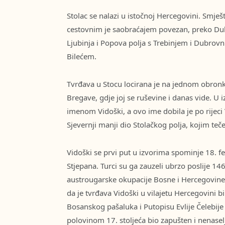
Stolac se nalazi u istočnoj Hercegovini. Smje
cestovnim je saobraćajem povezan, preko Du
Ljubinja i Popova polja s Trebinjem i Dubrov
Bilećem.
Tvrđava u Stocu locirana je na jednom obronku
Bregave, gdje joj se ruševine i danas vide. U
imenom Vidoški, a ovo ime dobila je po rijeci V
Sjevernji manji dio Stolačkog polja, kojim teč
Vidoški se prvi put u izvorima spominje 18. 
Stjepana. Turci su ga zauzeli ubrzo poslije 146
austrougarske okupacije Bosne i Hercegovine 
da je tvrđava Vidoški u vilajetu Hercegovini
Bosanskog pašaluka i Putopisu Evlije Čelebij
polovinom 17. stoljeća bio zapušten i nenasel