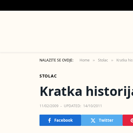
NALAZITE SE OVDJE:
Home
Stolac
Kratka his
»
»
STOLAC
Kratka historij
11/02/2009
UPDATED:
14/10/2011
Facebook
Twitter