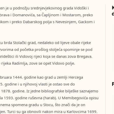
šten je u podnožju srednjevjekovnog grada Vidoški i
brava i Domanovića, sa Čapljinom i Mostarom, preko
nikom i preko Dabarskog polja s Nevesinjem, Gackom i
 brda Stolački grad, nedaleko od lijeve obale rijeke
 izvorima od početka prošlog stoljeća spominje se pod
ideštici ili Vidovoj rijeci koja se danas zova Bregava.
e rijeka Radimlja, zove se opet Vidovo polje.
februara 1444. godine kao grad u zemlji Hercega
5. godine i u njihovoj vlasti je ostao sve do
1878. godine. Iz jedne bibliografske bilješke saznajemo
 bila 1593. godine ruševna (harab). U Memibegovića opisu
e nema spomena gradu u Stocu, što znači da je on
jen. Turci su ga obnovili nakon mira u Karlovcima 1699.