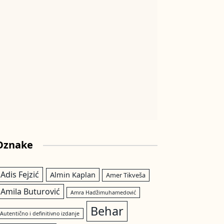
Oznake
Adis Fejzić
Almin Kaplan
Amer Tikveša
Amila Buturović
Amra Hadžimuhamedović
Behar
Autentično i definitivno izdanje