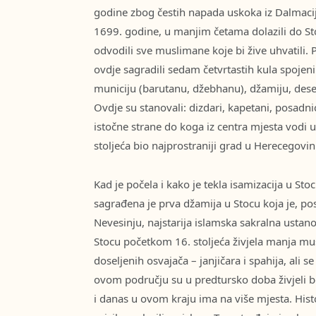
godine zbog čestih napada uskoka iz Dalmacije
1699. godine, u manjim četama dolazili do Stoc
odvodili sve muslimane koje bi žive uhvatili.
ovdje sagradili sedam četvrtastih kula spoje
municiju (barutanu, džebhanu), džamiju, deset
Ovdje su stanovali: dizdari, kapetani, posadn
istočne strane do koga iz centra mjesta vodi 
stoljeća bio najprostraniji grad u Herecegovin
Kad je počela i kako je tekla isamizacija u St
sagrađena je prva džamija u Stocu koja je, po
Nevesinju, najstarija islamska sakralna ustan
Stocu početkom 16. stoljeća živjela manja mus
doseljenih osvajača – janjičara i spahija, ali se 
ovom području su u predtursko doba živjeli bo
i danas u ovom kraju ima na više mjesta. Histo