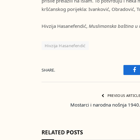
prisile prelazili na islam. To potvrđuju i nek
kršćanskog porijekla: Ivanković, Obradović, T
Hivzija Hasanefendić,
Muslimanska baština u i
Hivzija Hasanefendić
SHARE.
Fa
PREVIOUS ARTICL
Mostarci i narodna nošnja 1940
RELATED
POSTS