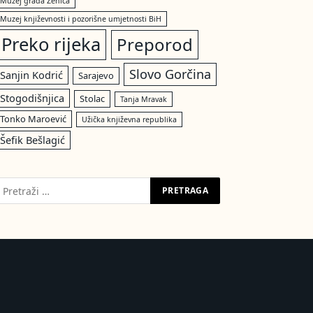
Muzej grada Zenica
Muzej književnosti i pozorišne umjetnosti BiH
Preko rijeka
Preporod
Slovo Gorčina
Sanjin Kodrić
Sarajevo
Stogodišnjica
Stolac
Tanja Mravak
Tonko Maroević
Užička književna republika
Šefik Bešlagić