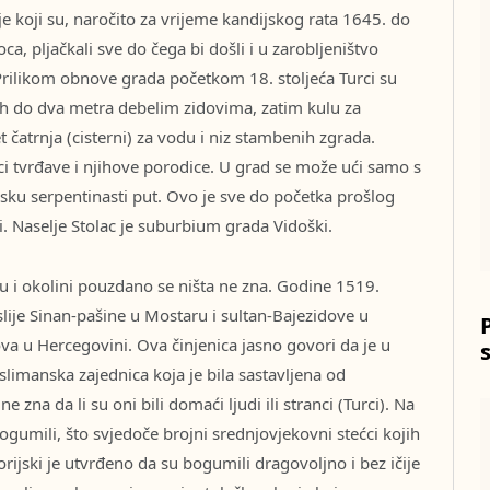
 koji su, naročito za vrijeme kandijskog rata 1645. do
a, pljačkali sve do čega bi došli i u zarobljeništvo
 Prilikom obnove grada početkom 18. stoljeća Turci su
nih do dva metra debelim zidovima, zatim kulu za
 čatrnja (cisterni) za vodu i niz stambenih zgrada.
ici tvrđave i njihove porodice. U grad se može ući samo s
usku serpentinasti put. Ovo je sve do početka prošlog
i. Naselje Stolac je suburbium grada Vidoški.
ocu i okolini pouzdano se ništa ne zna. Godine 1519.
slije Sinan-pašine u Mostaru i sultan-Bajezidove u
ova u Hercegovini. Ova činjenica jasno govori da je u
limanska zajednica koja je bila sastavljena od
ne zna da li su oni bili domaći ljudi ili stranci (Turci). Na
gumili, što svjedoče brojni srednjovjekovni stećci kojih
rijski je utvrđeno da su bogumili dragovoljno i bez ičije