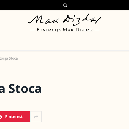
torija Stoca
a Stoca
Pinterest