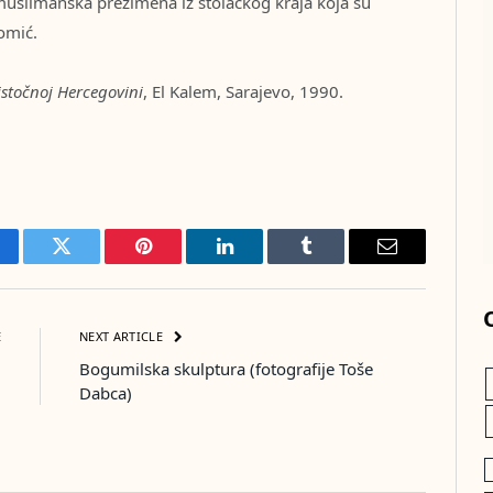
a muslimanska prezimena iz stolačkog kraja koja su
omić.
stočnoj Hercegovini
, El Kalem, Sarajevo, 1990.
cebook
Twitter
Pinterest
LinkedIn
Tumblr
Email
E
NEXT ARTICLE
.
Bogumilska skulptura (fotografije Toše
Dabca)