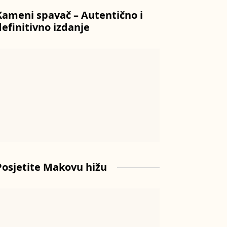
Kameni spavač – Autentično i
definitivno izdanje
Posjetite Makovu hižu