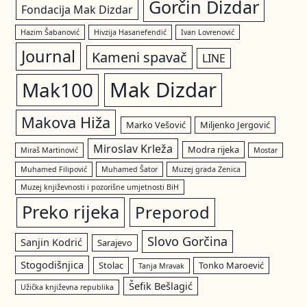
Gorčin Dizdar
Fondacija Mak Dizdar
Hazim Šabanović
Hivzija Hasanefendić
Ivan Lovrenović
Journal
Kameni spavač
LINE
Mak Dizdar
Mak100
Makova Hiža
Marko Vešović
Miljenko Jergović
Miroslav Krleža
Modra rijeka
Miraš Martinović
Mostar
Muhamed Filipović
Muhamed Šator
Muzej grada Zenica
Muzej književnosti i pozorišne umjetnosti BiH
Preko rijeka
Preporod
Slovo Gorčina
Sanjin Kodrić
Sarajevo
Stogodišnjica
Stolac
Tonko Maroević
Tanja Mravak
Šefik Bešlagić
Užička književna republika