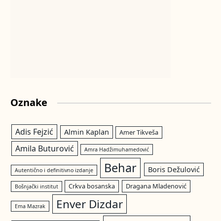
Oznake
Adis Fejzić
Almin Kaplan
Amer Tikveša
Amila Buturović
Amra Hadžimuhamedović
Behar
Boris Dežulović
Autentično i definitivno izdanje
Crkva bosanska
Dragana Mladenović
Bošnjački institut
Enver Dizdar
Ema Mazrak