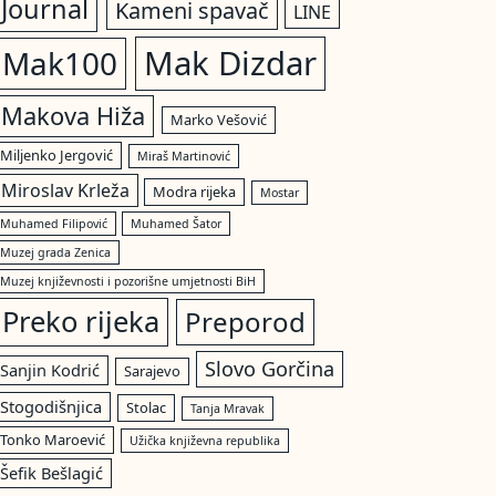
Journal
Kameni spavač
LINE
Mak Dizdar
Mak100
Makova Hiža
Marko Vešović
Miljenko Jergović
Miraš Martinović
Miroslav Krleža
Modra rijeka
Mostar
Muhamed Filipović
Muhamed Šator
Muzej grada Zenica
Muzej književnosti i pozorišne umjetnosti BiH
Preko rijeka
Preporod
Slovo Gorčina
Sanjin Kodrić
Sarajevo
Stogodišnjica
Stolac
Tanja Mravak
Tonko Maroević
Užička književna republika
Šefik Bešlagić