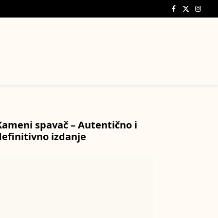
Facebook
X
Insta
(Twitter)
Kameni spavač – Autentično i
definitivno izdanje