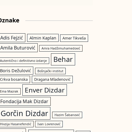
Oznake
Adis Fejzić
Almin Kaplan
Amer Tikveša
Amila Buturović
Amra Hadžimuhamedović
Behar
Autentično i definitivno izdanje
Boris Dežulović
Bošnjački institut
Crkva bosanska
Dragana Mladenović
Enver Dizdar
Ema Mazrak
Fondacija Mak Dizdar
Gorčin Dizdar
Hazim Šabanović
Hivzija Hasanefendić
Ivan Lovrenović