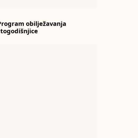
Program obilježavanja
stogodišnjice