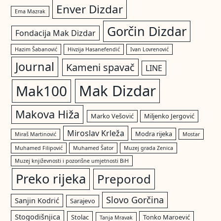
Enver Dizdar
Ema Mazrak
Gorčin Dizdar
Fondacija Mak Dizdar
Hazim Šabanović
Hivzija Hasanefendić
Ivan Lovrenović
Journal
Kameni spavač
LINE
Mak Dizdar
Mak100
Makova Hiža
Marko Vešović
Miljenko Jergović
Miroslav Krleža
Modra rijeka
Miraš Martinović
Mostar
Muhamed Filipović
Muhamed Šator
Muzej grada Zenica
Muzej književnosti i pozorišne umjetnosti BiH
Preko rijeka
Preporod
Slovo Gorčina
Sanjin Kodrić
Sarajevo
Stogodišnjica
Stolac
Tonko Maroević
Tanja Mravak