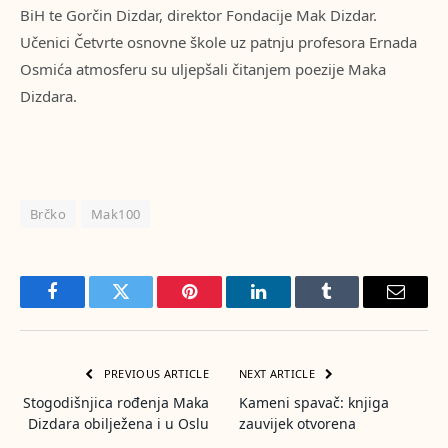
BiH te Gorčin Dizdar, direktor Fondacije Mak Dizdar.
Učenici Četvrte osnovne škole uz patnju profesora Ernada
Osmića atmosferu su uljepšali čitanjem poezije Maka
Dizdara.
Brčko
Mak100
Facebook
Twitter
Pinterest
LinkedIn
Tumblr
Email
PREVIOUS ARTICLE
NEXT ARTICLE
Stogodišnjica rođenja Maka
Kameni spavač: knjiga
Dizdara obilježena i u Oslu
zauvijek otvorena