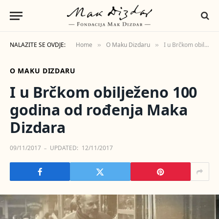
NALAZITE SE OVDJE:
Home
O Maku Dizdaru
I u Brčkom obilježeno 100 godina od rođenja Maka Dizdara
»
»
O MAKU DIZDARU
I u Brčkom obilježeno 100
godina od rođenja Maka
Dizdara
09/11/2017
UPDATED:
12/11/2017