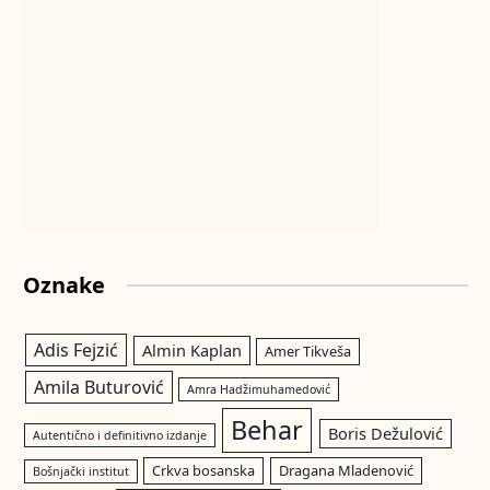
Oznake
Adis Fejzić
Almin Kaplan
Amer Tikveša
Amila Buturović
Amra Hadžimuhamedović
Behar
Boris Dežulović
Autentično i definitivno izdanje
Crkva bosanska
Dragana Mladenović
Bošnjački institut