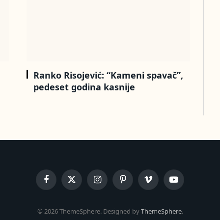
Ranko Risojević: “Kameni spavač”,
pedeset godina kasnije
Facebook
X
Instagram
Pinterest
Vimeo
YouTube
(Twitter)
© 2026 ThemeSphere. Designed by
ThemeSphere
.