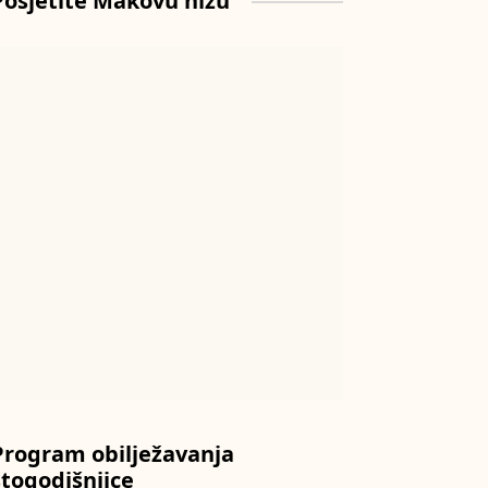
Posjetite Makovu hižu
Program obilježavanja
stogodišnjice