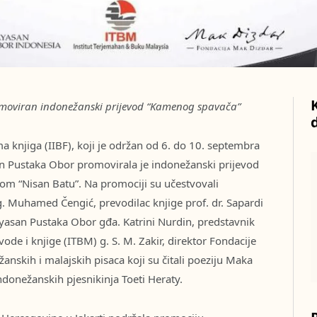
moviran indonežanski prijevod “Kamenog spavača”
njiga (IIBF), koji je održan od 6. do 10. septembra
an Pustaka Obor promovirala je indonežanski prijevod
m “Nisan Batu”. Na promociji su učestvovali
. Muhamed Čengić, prevodilac knjige prof. dr. Sapardi
yasan Pustaka Obor gđa. Katrini Nurdin, predstavnik
vode i knjige (ITBM) g. S. M. Zakir, direktor Fondacije
žanskih i malajskih pisaca koji su čitali poeziju Maka
indonežanskih pjesnikinja Toeti Heraty.