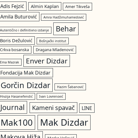
Adis Fejzić
Almin Kaplan
Amer Tikveša
Amila Buturović
Amra Hadžimuhamedović
Behar
Autentično i definitivno izdanje
Boris Dežulović
Bošnjački institut
Crkva bosanska
Dragana Mladenović
Enver Dizdar
Ema Mazrak
Fondacija Mak Dizdar
Gorčin Dizdar
Hazim Šabanović
Hivzija Hasanefendić
Ivan Lovrenović
Journal
Kameni spavač
LINE
Mak Dizdar
Mak100
Makova Hiža