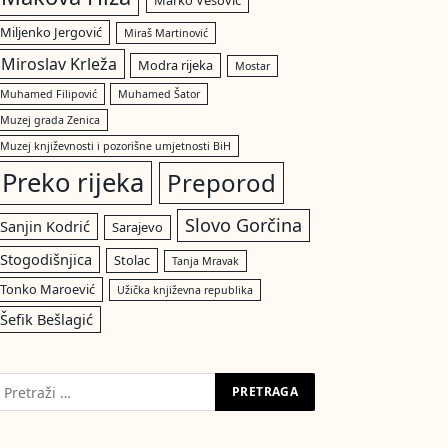
Marko Vešović
Miljenko Jergović
Miraš Martinović
Miroslav Krleža
Modra rijeka
Mostar
Muhamed Filipović
Muhamed Šator
Muzej grada Zenica
Muzej književnosti i pozorišne umjetnosti BiH
Preko rijeka
Preporod
Slovo Gorčina
Sanjin Kodrić
Sarajevo
Stogodišnjica
Stolac
Tanja Mravak
Tonko Maroević
Užička književna republika
Šefik Bešlagić