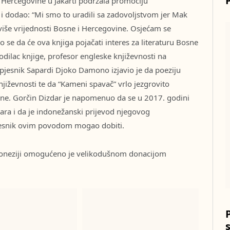
 Hercegovine u Jakarti podržala promociju
 dodao: “Mi smo to uradili sa zadovoljstvom jer Mak
oviše vrijednosti Bosne i Hercegovine. Osjećam se
 se da će ova knjiga pojačati interes za literaturu Bosne
vodilac knjige, profesor engleske književnosti na
i pjesnik Sapardi Djoko Damono izjavio je da poeziju
jiževnosti te da “Kameni spavač” vrlo jezgrovito
vine. Gorčin Dizdar je napomenuo da se u 2017. godini
ara i da je indonežanski prijevod njegovog
e pjesnik ovim povodom mogao dobiti.
doneziji omogućeno je velikodušnom donacijom