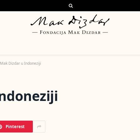
Mak Dizdar u Indoneziji
ndoneziji
Pinterest