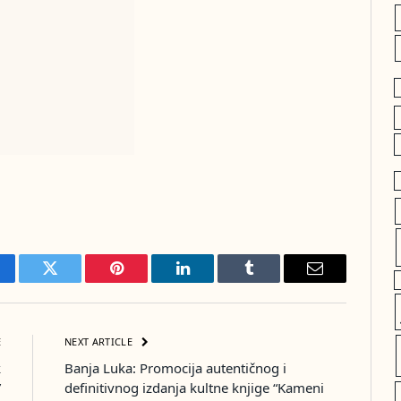
cebook
Twitter
Pinterest
LinkedIn
Tumblr
Email
E
NEXT ARTICLE
k
Banja Luka: Promocija autentičnog i
”
definitivnog izdanja kultne knjige “Kameni