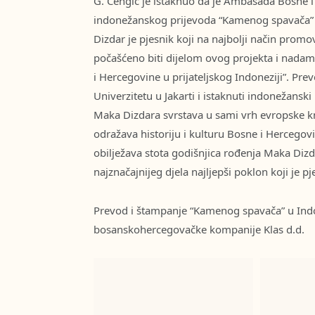
G. Čengić je istaknuo da je Ambasada Bosne i
indonežanskog prijevoda “Kamenog spavača” i
Dizdar je pjesnik koji na najbolji način prom
počašćeno biti dijelom ovog projekta i nadamo
i Hercegovine u prijateljskog Indoneziji”. Pre
Univerzitetu u Jakarti i istaknuti indonežansk
Maka Dizdara svrstava u sami vrh evropske kn
odražava historiju i kulturu Bosne i Hercego
obilježava stota godišnjica rođenja Maka Dizd
najznačajnijeg djela najljepši poklon koji j
Prevod i štampanje “Kamenog spavača” u In
bosanskohercegovačke kompanije Klas d.d.