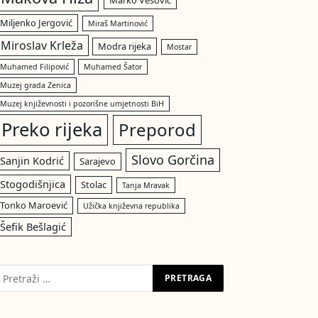
Marko Vešović
Miljenko Jergović
Miraš Martinović
Miroslav Krleža
Modra rijeka
Mostar
Muhamed Filipović
Muhamed Šator
Muzej grada Zenica
Muzej književnosti i pozorišne umjetnosti BiH
Preko rijeka
Preporod
Slovo Gorčina
Sanjin Kodrić
Sarajevo
Stogodišnjica
Stolac
Tanja Mravak
Tonko Maroević
Užička književna republika
Šefik Bešlagić