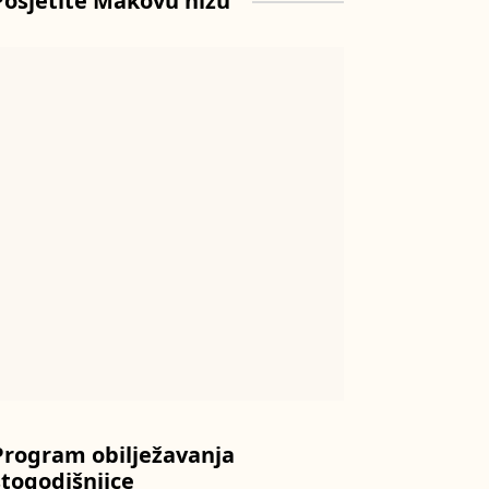
Posjetite Makovu hižu
Program obilježavanja
stogodišnjice