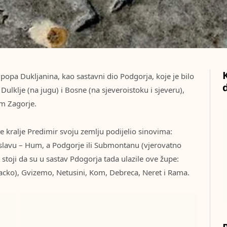
u
popa Dukljanina, kao sastavni dio Podgorja, koje je bilo
ulklje (na jugu) i Bosne (na sjeveroistoku i sjeveru),
om Zagorje.
je kralje Predimir svoju zemlju podijelio sinovima:
oslavu – Hum, a Podgorje ili Submontanu (vjerovatno
 stoji da su u sastav Pdogorja tada ulazile ove župe:
acko), Gvizemo, Netusini, Kom, Debreca, Neret i Rama.