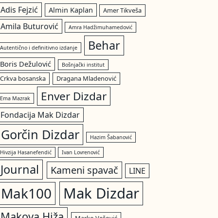
Adis Fejzić
Almin Kaplan
Amer Tikveša
Amila Buturović
Amra Hadžimuhamedović
Behar
Autentično i definitivno izdanje
Boris Dežulović
Bošnjački institut
Crkva bosanska
Dragana Mladenović
Enver Dizdar
Ema Mazrak
Fondacija Mak Dizdar
Gorčin Dizdar
Hazim Šabanović
Hivzija Hasanefendić
Ivan Lovrenović
Journal
Kameni spavač
LINE
Mak Dizdar
Mak100
Makova Hiža