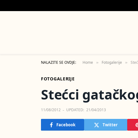
NALAZITE SE OVDJE:
Home
Fotogalerije
Steć
»
»
FOTOGALERIJE
Stećci gatačko
11/08/2012
UPDATED:
21/04/2013
Facebook
Twitter