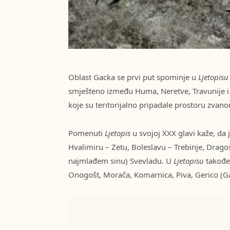
Oblast Gacka se prvi put spominje u
Ljetopis
smješteno između Huma, Neretve, Travunije i D
koje su teritorijalno pripadale prostoru zvan
Pomenuti
Ljetopis
u svojoj XXX glavi kaže, da 
Hvalimiru – Zetu, Boleslavu – Trebinje, Drag
najmlađem sinu) Svevladu. U
Ljetopisu
takođe
Onogošt, Morača, Komarnica, Piva, Gerico (G