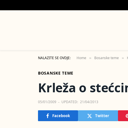
NALAZITE SE OVDJE:
Home
Bosanske teme
»
»
BOSANSKE TEME
Krleža o stećci
05/01/2009
UPDATED:
21/04/2013
Facebook
Twitter