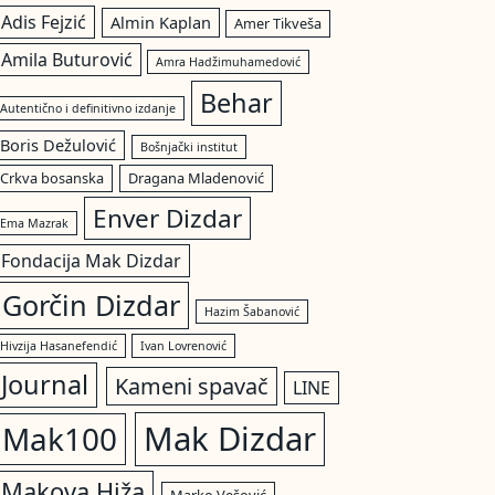
Adis Fejzić
Almin Kaplan
Amer Tikveša
Amila Buturović
Amra Hadžimuhamedović
Behar
Autentično i definitivno izdanje
Boris Dežulović
Bošnjački institut
Crkva bosanska
Dragana Mladenović
Enver Dizdar
Ema Mazrak
Fondacija Mak Dizdar
Gorčin Dizdar
Hazim Šabanović
Hivzija Hasanefendić
Ivan Lovrenović
Journal
Kameni spavač
LINE
Mak Dizdar
Mak100
Makova Hiža