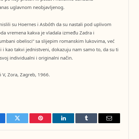
 danas uglavnom neobjavljenog.
mislili su Hoernes i Asbóth da su nastali pod uplivom
oda vremena kakva je vladala između Zadra i
„tumbani obelisci“ sa slijepim romanskim lukovima, već
 i kao takvi jednistveni, dokazuju nam samo to, da su ti
svoj individualni i originalni način.
i V, Zora, Zagreb, 1966.
cebook
Twitter
Pinterest
LinkedIn
Tumblr
Email