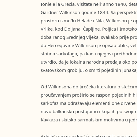
Ionie e la Grecia, visitate nell’ anno 1840, det
Gardner Wilkinson godine 1844. Sa perspekt
prostoru između Helade i Nila, Wilkinson je o
Vrlike, kod Doljana, Čapljine, Poljica i Imotsk
doba ranog Srednjeg vijeka, svakako prije pro
do Hercegovine Wilkinson je opisao oblik, ve
stotina sarkofaga, pa kao i njegovi prethodnici 
utvrdio, da je lokalna narodna predaja oko po
svatovskom groblju, o smrti pojedinih junaka,
Od Wilkinsona do Jirečeka literatura o stećci
proučavanjem proširio se raspon pojedinih hipo
sarkofazima odražavaju elementi one drvene p
novu balkansku postojbinu i koja ih po svoji
Kavkaza i skitsko-sarmatskim motivima u jedn
Artističkom vrijednošću ovih reljefa nije se si