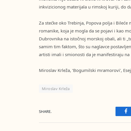
inkvizicionog materijala u rimskoj kuriji, do
Za stećke oko Trebinja, Popova polja i Bileće 
romanike, koja je mogla da se pojavi i kao m
Dubrovnika na istočnoj morskoj obali, ali ti 
samim tim faktom, što su naglavce postavljeni
artisti imali i smionosti da je manifestiraju na 
Miroslav Krleža, ‘Bogumilski mramorovi’, Esej
Miroslav Krleža
SHARE.
Fa