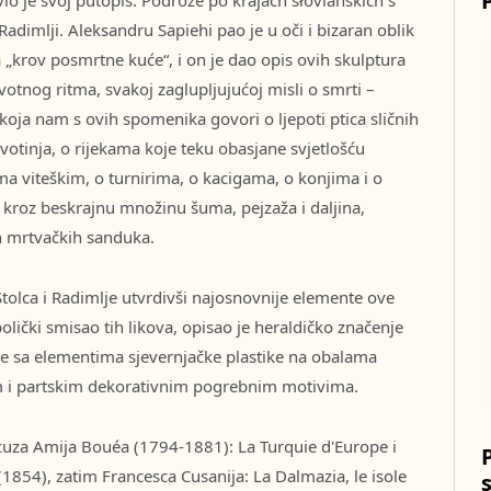
adimlji. Aleksandru Sapiehi pao je u oči i bizaran oblik
„krov posmrtne kuće“, i on je dao opis ovih skulptura
otnog ritma, svakoj zaglupljujućoj misli o smrti –
 koja nam s ovih spomenika govori o ljepoti ptica sličnih
ivotinja, o rijekama koje teku obasjane svjetlošću
ma viteškim, o turnirima, o kacigama, o konjima i o
a kroz beskrajnu množinu šuma, pejzaža i daljina,
 mrtvačkih sanduka.
tolca i Radimlje utvrdivši najosnovnije elemente ove
lički smisao tih likova, opisao je heraldičko značenje
ike sa elementima sjevernjačke plastike na obalama
kim i partskim dekorativnim pogrebnim motivima.
ancuza Amija Bouéa (1794-1881): La Turquie d'Europe i
 (1854), zatim Francesca Cusanija: La Dalmazia, le isole