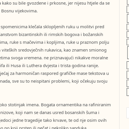
kako su bile gvozdene i prkosne, jer nijesu htjele da se
le Bosnu vijekovima.
 spomenicima klečala sklopljenih ruku u molitvi pred
čanstvom bizantinskih ili rimskih bogova i božanskih
ima, ruke s mačevima i kopljima, ruke u praznom polju
viteških sredovječnih rukavica, kao znamen smionog
etima svoga vremena. ne priznavajući nikakve moralne
a ili Husa ili Luthera dvjesta i trista godina ranije.
sjećaj za harmoničan raspored grafičke mase tekstova u
kolonada, sve su to neispitani problemi, koji očekuju svoju
oko stotinjak imena. Bogata ornamentika na rafiniranim
nizove, koji nam se danas usred bosanskih šuma i
jedoci jedne tragedije tako krvave, te od nje osim ovih
mo po koji prsten ili pečat i nekoliko sanduka