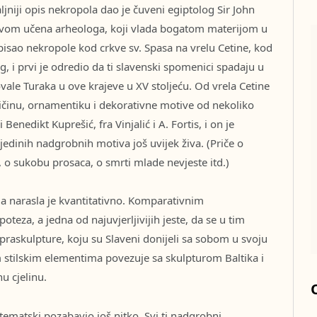
aljniji opis nekropola dao je čuveni egiptolog Sir John
ivom učena arheologa, koji vlada bogatom materijom u
pisao nekropole kod crkve sv. Spasa na vrelu Cetine, kod
og, i prvi je odredio da ti slavenski spomenici spadaju u
vale Turaka u ove krajeve u XV stoljeću. Od vrela Cetine
ličinu, ornamentiku i dekorativne motive od nekoliko
Benedikt Kuprešić, fra Vinjalić i A. Fortis, i on je
jedinih nadgrobnih motiva još uvijek živa. (Priče o
 o sukobu prosaca, o smrti mlade nevjeste itd.)
ma narasla je kvantitativno. Komparativnim
teza, a jedna od najuvjerljivijih jeste, da se u tim
raskulpture, koju su Slaveni donijeli sa sobom u svoju
m stilskim elementima povezuje sa skulpturom Baltika i
u cjelinu.
stematski pozabavio još nitko. Svi ti nadgrobni