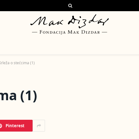
Krleža o stećcima (1)
ma (1)
Pinterest