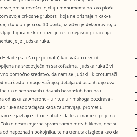
 već svojom surovošću djeluju monumentalno kao ploče
ikom svoje prkosne grubosti, koja ne priznaje nikakva
aga, i to u omjeru od 30 posto, izrađen je dekorativno, u
avljaju figuralne kompozicije često nejasnog značenja.
ntacije je ljudska ruka.
o Helade (kao što je poznato) kao važan rekvizit
pljena na sredovječnim sarkofazima, ljudska ruka živi
avno pomoćno sredstvo, da nam se ljudski lik protumači
edinca često mnogo važnijeg detalja od ostalih dijelova
lne ruke nepoznatih i davnih bosanskih baruna u
 na odlasku za Aheront – u ritualu rimskoga pozdrava –
o ruke saobraćajaca kada zaustavljaju promet u
am se javljaju s druge obale, da li su znameni prijetnje
? Toliko nesrazmjerne spram samih mrtvih likova, one su
a od nepoznatih pokojnika, te na trenutak izgleda kao da