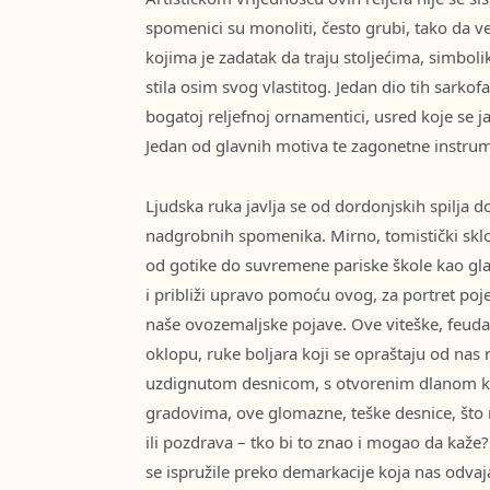
spomenici su monoliti, često grubi, tako da
kojima je zadatak da traju stoljećima, simbol
stila osim svog vlastitog. Jedan dio tih sarkof
bogatoj reljefnoj ornamentici, usred koje se j
Jedan od glavnih motiva te zagonetne instrume
Ljudska ruka javlja se od dordonjskih spilja d
nadgrobnih spomenika. Mirno, tomistički sklo
od gotike do suvremene pariske škole kao gl
i približi upravo pomoću ovog, za portret poj
naše ovozemaljske pojave. Ove viteške, feuda
oklopu, ruke boljara koji se opraštaju od nas
uzdignutom desnicom, s otvorenim dlanom ka
gradovima, ove glomazne, teške desnice, što n
ili pozdrava – tko bi to znao i mogao da kaže
se ispružile preko demarkacije koja nas odvaj