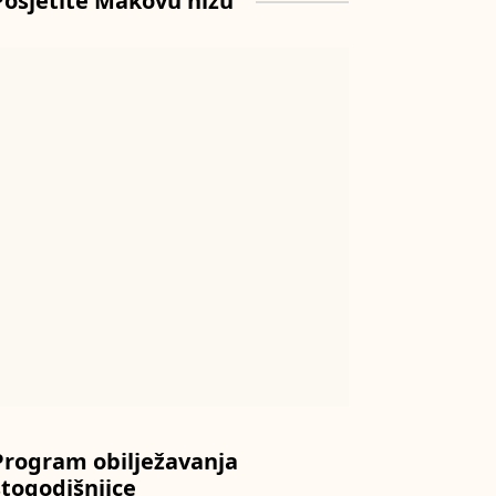
Posjetite Makovu hižu
Program obilježavanja
stogodišnjice