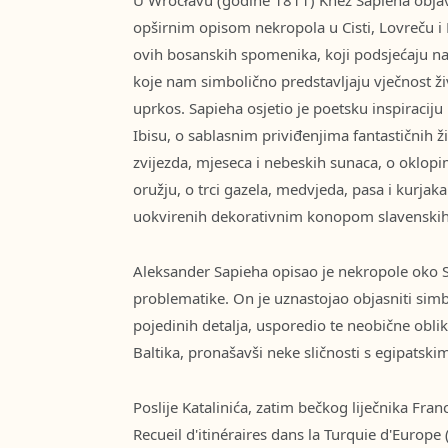
opširnim opisom nekropola u Cisti, Lovreču i R
ovih bosanskih spomenika, koji podsjećaju na 
koje nam simbolično predstavljaju vječnost živ
uprkos. Sapieha osjetio je poetsku inspiraciju
Ibisu, o sablasnim priviđenjima fantastičnih ž
zvijezda, mjeseca i nebeskih sunaca, o oklopi
oružju, o trci gazela, medvjeda, pasa i kurjak
uokvirenih dekorativnim konopom slavenskih
Aleksander Sapieha opisao je nekropole oko S
problematike. On je uznastojao objasniti simbo
pojedinih detalja, usporedio te neobične obl
Baltika, pronašavši neke sličnosti s egipats
Poslije Katalinića, zatim bečkog liječnika Fr
Recueil d'itinéraires dans la Turquie d'Europe