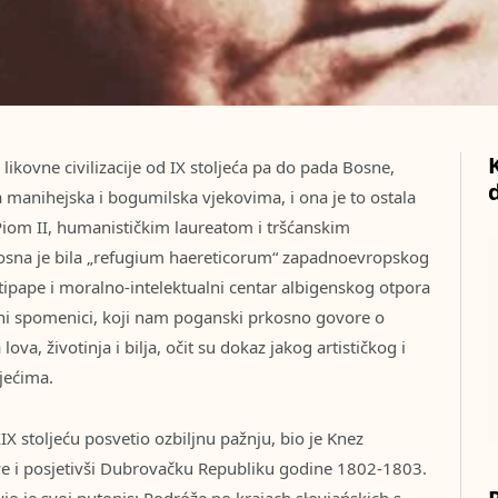
ikovne civilizacije od IX stoljeća pa do pada Bosne,
 manihejska i bogumilska vjekovima, i ona je to ostala
Piom II, humanističkim laureatom i tršćanskim
osna je bila „refugium haereticorum“ zapadnoevropskog
tipape i moralno-intelektualni centar albigenskog otpora
ni spomenici, koji nam poganski prkosno govore o
va, životinja i bilja, očit su dokaz jakog artističkog i
jećima.
X stoljeću posvetio ozbiljnu pažnju, bio je Knez
ve i posjetivši Dubrovačku Republiku godine 1802-1803.
o je svoj putopis: Podróže po krajach słoviańskich s