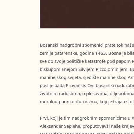
Bosanski nadgrobni spomenici prate tok naše l
zemlje patarenske, godine 1463. Bosna je bila
sve do svoje političke katastrofe pod papom 
biskupom Enejom Silvijem Piccolominijem. B
manihejskog svijeta, sjedište manihejskog An
poslije pada Provanse. Ovi bosanski nadgrob
životnim radostima, o plesovima, o ljepotama lo
moralnog nonkonformizma, koji je trajao stol
Prvi, koji je tim nadgrobnim spomenicima u XI
Aleksander Sapieha, proputovavši naše kraje
U Wrocłavu (godine 1811) Knez Sapieha objavi