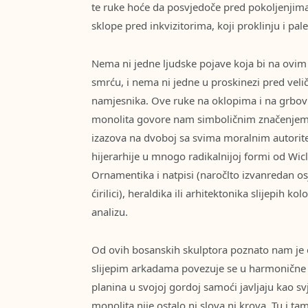
te ruke hoće da posvjedoče pred pokoljenjima 
sklope pred inkvizitorima, koji proklinju i pa
Nema ni jedne ljudske pojave koja bi na ovim
smrću, i nema ni jedne u proskinezi pred veli
namjesnika. Ove ruke na oklopima i na grbov
monolita govore nam simboličnim značenjem 
izazova na dvoboj sa svima moralnim autorit
hijerarhije u mnogo radikalnijoj formi od Wiclif
Ornamentika i natpisi (naročlto izvanredan o
ćirilici), heraldika ili arhitektonika slijepih 
analizu.
Od ovih bosanskih skulptora poznato nam je 
slijepim arkadama povezuje se u harmonične 
planina u svojoj gordoj samoći javljaju kao sv
monolita nije ostalo ni slova ni krova. Tu i ta