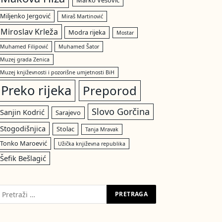
Marko Vešović
Miljenko Jergović
Miraš Martinović
Miroslav Krleža
Modra rijeka
Mostar
Muhamed Filipović
Muhamed Šator
Muzej grada Zenica
Muzej književnosti i pozorišne umjetnosti BiH
Preko rijeka
Preporod
Slovo Gorčina
Sanjin Kodrić
Sarajevo
Stogodišnjica
Stolac
Tanja Mravak
Tonko Maroević
Užička književna republika
Šefik Bešlagić